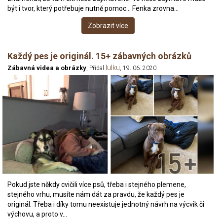
být i tvor, který potřebuje nutně pomoc... Fenka zrovna…
Zobrazit více
Každý pes je originál. 15+ zábavných obrázků
lulku
Zábavná videa a obrázky
, Přidal
, 19. 06. 2020
Pokud jste někdy cvičili více psů, třeba i stejného plemene,
stejného vrhu, musíte nám dát za pravdu, že každý pes je
originál. Třeba i díky tomu neexistuje jednotný návrh na výcvik či
výchovu, a proto v…