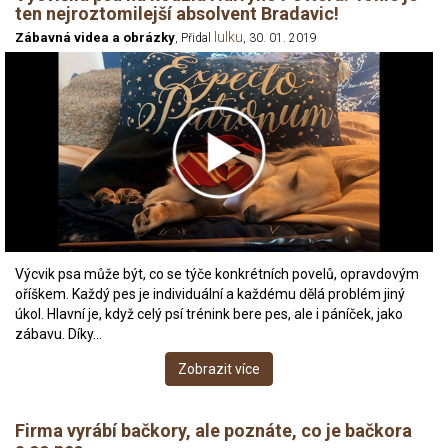
ten nejroztomilejší absolvent Bradavic!
lulku
Zábavná videa a obrázky
, Přidal
, 30. 01. 2019
Výcvik psa může být, co se týče konkrétních povelů, opravdovým
oříškem. Každý pes je individuální a každému dělá problém jiný
úkol. Hlavní je, když celý psí trénink bere pes, ale i páníček, jako
zábavu. Díky…
Zobrazit více
Firma vyrábí bačkory, ale poznáte, co je bačkora