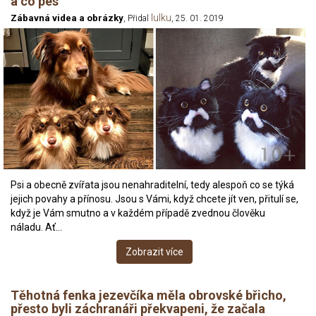
a co pes
lulku
Zábavná videa a obrázky
, Přidal
, 25. 01. 2019
Psi a obecně zvířata jsou nenahraditelní, tedy alespoň co se týká
jejich povahy a přínosu. Jsou s Vámi, když chcete jít ven, přitulí se,
když je Vám smutno a v každém případě zvednou člověku
náladu. Ať…
Zobrazit více
Těhotná fenka jezevčíka měla obrovské břicho,
přesto byli záchranáři překvapeni, že začala