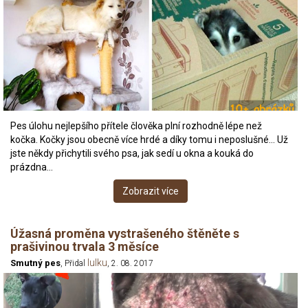
Pes úlohu nejlepšího přítele člověka plní rozhodně lépe než
kočka. Kočky jsou obecně více hrdé a díky tomu i neposlušné… Už
jste někdy přichytili svého psa, jak sedí u okna a kouká do
prázdna…
Zobrazit více
Úžasná proměna vystrašeného štěněte s
prašivinou trvala 3 měsíce
lulku
Smutný pes
, Přidal
, 2. 08. 2017