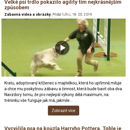
Velké psí trdlo pokazilo agility tím nejkrásnějším
způsobem
lulku
Zábavná videa a obrázky
, Přidal
, 18. 03. 2019
Kratu, adoptovaný kříženec s majitelkou, která ho upřímně miluje
a chce mu poskytnou zábavu a činnost, která bude bavit oba dva.
Navzdory tomu, že pro nejlepší výkony dělá maximum, na
tréninku vše funguje jak má, jakmile…
Zobrazit více
Vycvičila psa na kouzla Harryho Pottera. Tohle je