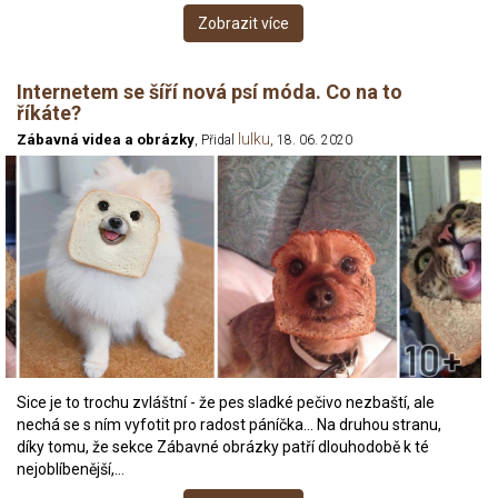
Zobrazit více
Internetem se šíří nová psí móda. Co na to
říkáte?
lulku
Zábavná videa a obrázky
, Přidal
, 18. 06. 2020
Sice je to trochu zvláštní - že pes sladké pečivo nezbaští, ale
nechá se s ním vyfotit pro radost páníčka... Na druhou stranu,
díky tomu, že sekce Zábavné obrázky patří dlouhodobě k té
nejoblíbenější,…