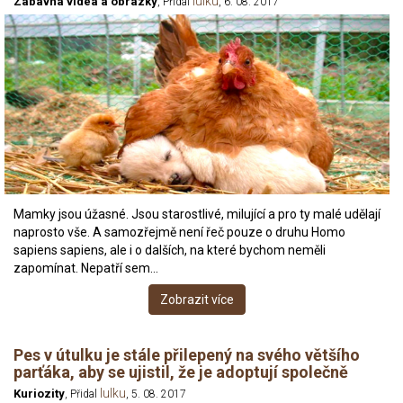
lulku
Zábavná videa a obrázky
, Přidal
, 6. 08. 2017
Mamky jsou úžasné. Jsou starostlivé, milující a pro ty malé udělají
naprosto vše. A samozřejmě není řeč pouze o druhu Homo
sapiens sapiens, ale i o dalších, na které bychom neměli
zapomínat. Nepatří sem…
Zobrazit více
Pes v útulku je stále přilepený na svého většího
parťáka, aby se ujistil, že je adoptují společně
lulku
Kuriozity
, Přidal
, 5. 08. 2017