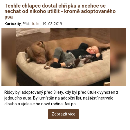
Tenhle chlapec dostal chřipku a nechce se
nechat od nikoho utišit - kromě adoptovaného
psa
lulku
Kuriozity
, Přidal
, 19. 03. 2019
Riddy byl adoptovaný před 3 lety, kdy byl před útulek vyhozen z
jedoucího auta. Byl umístěn na adopční list, naštěstí netrvalo
dlouho a ujala se ho nová rodina. Asi po…
Zobrazit více