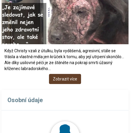
Když Christy vzali z útulku, byla vyděšená, agresivní, stále se
třásla a vlastně měla jen krůček k tomu, aby její utrpení skončilo…
Ale díky usilovné péči je ze štěněte na pokraji smrti úžasný
kříženec labradorského…
Zobrazit více
Osobní údaje