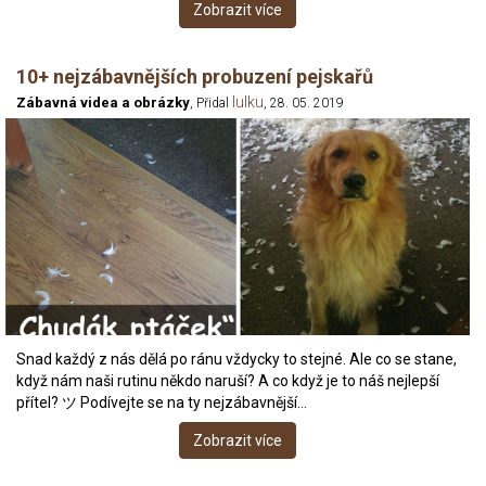
Zobrazit více
10+ nejzábavnějších probuzení pejskařů
lulku
Zábavná videa a obrázky
, Přidal
, 28. 05. 2019
Snad každý z nás dělá po ránu vždycky to stejné. Ale co se stane,
když nám naši rutinu někdo naruší? A co když je to náš nejlepší
přítel? ツ Podívejte se na ty nejzábavnější…
Zobrazit více