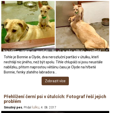
Tohle je Bonnie a Clyde, dva nerozluční parťáci v útulku, kteří
nechtějí nic jiného, než být spolu. Tihle chlupáči si jsou neustále
nablízku, přitom naprostou většinu času je Clyde na hřbetě
Bonnie, fenky zlatého labradora…
Zobrazit více
Přehlížení černí psi v útulcích: Fotograf řeší jejich
problém
lulku
Smutný pes
, Přidal
, 4. 08. 2017