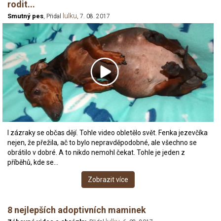
rodit...
lulku
Smutný pes
, Přidal
, 7. 08. 2017
I zázraky se občas dějí. Tohle video obletělo svět. Fenka jezevčíka
nejen, že přežila, ač to bylo nepravděpodobné, ale všechno se
obrátilo v dobré. A to nikdo nemohl čekat. Tohle je jeden z
příběhů, kde se…
Zobrazit více
8 nejlepších adoptivních maminek