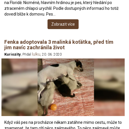
na Floridě. Nicméně, hlavním hrdinou je pes, který hledání po
ztraceném chlapci urychlil. Podle dostupných informací ho totiž
dovedl blíže k domovu. Pes…
Zobrazit více
Fenka adoptovala 3 malinká koťátka, před tím
jim navíc zachránila život
lulku
Kuriozity
, Přidal
, 20. 06. 2020
Když váš pes na procházce někam zatáhne mimo cestu, může to
znamenat, že tam cítí něco zajímavého. To něco zajímavé může