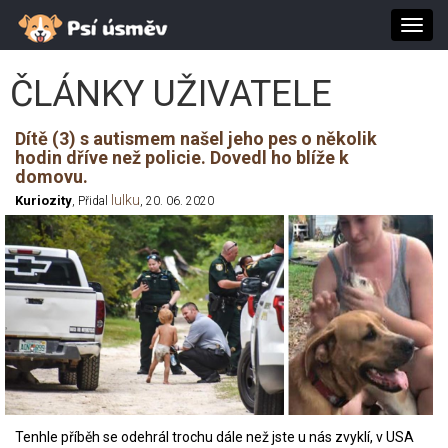
Toggl
navig
ČLÁNKY UŽIVATELE
Dítě (3) s autismem našel jeho pes o několik
hodin dříve než policie. Dovedl ho blíže k
domovu.
lulku
Kuriozity
, Přidal
, 20. 06. 2020
Tenhle příběh se odehrál trochu dále než jste u nás zvyklí, v USA