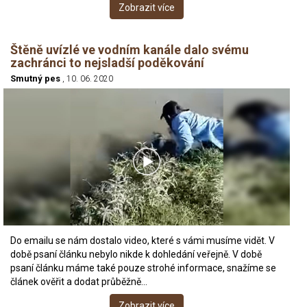
Zobrazit více
Štěně uvízlé ve vodním kanále dalo svému
zachránci to nejsladší poděkování
Smutný pes
, 10. 06. 2020
Do emailu se nám dostalo video, které s vámi musíme vidět. V
době psaní článku nebylo nikde k dohledání veřejně. V době
psaní článku máme také pouze strohé informace, snažíme se
článek ověřit a dodat průběžně…
Zobrazit více