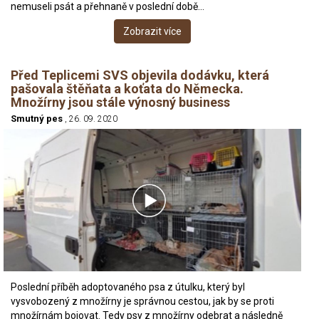
nemuseli psát a přehnaně v poslední době…
Zobrazit více
Před Teplicemi SVS objevila dodávku, která
pašovala štěňata a koťata do Německa.
Množírny jsou stále výnosný business
Smutný pes
, 26. 09. 2020
Poslední příběh adoptovaného psa z útulku, který byl
vysvobozený z množírny je správnou cestou, jak by se proti
množírnám bojovat. Tedy psy z množírny odebrat a následně