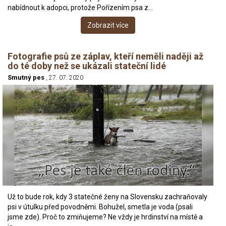
nabídnout k adopci, protože Pořízením psa z…
Zobrazit více
Fotografie psů ze záplav, kteří neměli naději až
do té doby než se ukázali stateční lidé
Smutný pes
, 27. 07. 2020
Už to bude rok, kdy 3 statečné ženy na Slovensku zachraňovaly
psi v útulku před povodněmi. Bohužel, smetla je voda (psali
jsme zde). Proč to zmiňujeme? Ne vždy je hrdinství na místě a