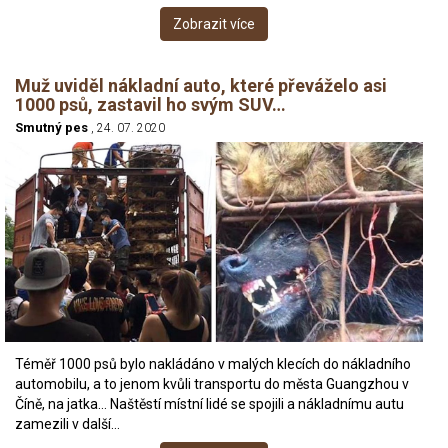
Zobrazit více
Muž uviděl nákladní auto, které převáželo asi
1000 psů, zastavil ho svým SUV…
Smutný pes
, 24. 07. 2020
Téměř 1000 psů bylo nakládáno v malých klecích do nákladního
automobilu, a to jenom kvůli transportu do města Guangzhou v
Číně, na jatka… Naštěstí místní lidé se spojili a nákladnímu autu
zamezili v další…