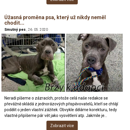
Úžasná proměna psa, který už nikdy neměl
chodit...
Smutný pes
, 26. 05. 2020
Neradi píšeme o zázracích, protože celá naše redakce se
převážně skládá z jednorázových přispěvovatelů, kteří se chtějí
podělit o jeden vlastní zážitek. Obvykle děláme korekturu, tedy
vlastně připíšeme pár vět jako vysvětlení atp. Jakmile je…
Zobrazit více