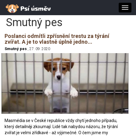
Toggl
navig
Smutný pes
Poslanci odmítli zpřísnění trestu za týrání
zvířat. A je to vlastně úplně jedno...
Smutný pes
, 27. 09. 2020
Masmédia se v České republice vždy chytí jednoho případu,
který detailněji zkoumají. Lidé tak nabydou názoru, že týrání
zvířat je velmi zřídkavé - až výjimečné. O čem jsme my