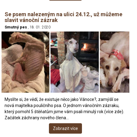
Se psem nalezeným na ulici 24.12., už můžeme
slavit vánoční zázrak
Smutný pes
, 18. 01. 2020
Myslíte si, že vědí, že existuje něco jako Vánoce?, zamýšlí se
nová majitelka pouličního psa. O jednom vánočním zázraku,
který pomohl 5 štěňatům jsme vám psali minulý rok (více zde).
Začátek záchrany nového člena…
Zobrazit více