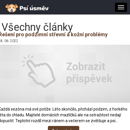
Togg
navi
Všechny články
Řešení pro podzimní střevní a kožní problémy
28. 06. 2022
Každá sezóna má své potíže. Léto skončilo, přichází podzim, z horkého
léta do chladu. Majitelé domácích mazlíčků ale na ostražitost nedají
dopustit. Teplotní rozdíl mezi ránem a večerem se zvětšuje a psi…