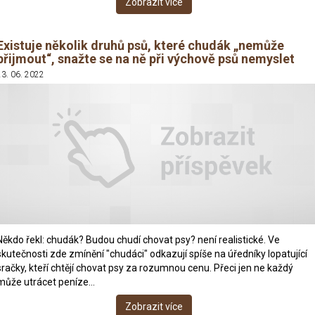
Zobrazit více
Existuje několik druhů psů, které chudák „nemůže
přijmout“, snažte se na ně při výchově psů nemyslet
23. 06. 2022
Někdo řekl: chudák? Budou chudí chovat psy? není realistické. Ve
skutečnosti zde zmínění "chudáci" odkazují spíše na úředníky lopatující
sračky, kteří chtějí chovat psy za rozumnou cenu. Přeci jen ne každý
může utrácet peníze…
Zobrazit více