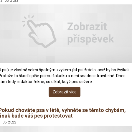
12. 06. 2022
U psů je vlastně velmi špatným zvykem jíst psí žrádlo, aniž by ho žvýkali.
Protože to škodí spíše psímu žaludku a není snadno stravitelné. Dnes
vám tedy redaktor řekne, co dělat, když pes sežere…
Zobrazit více
Pokud chováte psa v létě, vyhněte se těmto chybám,
jinak bude váš pes protestovat
2. 06. 2022