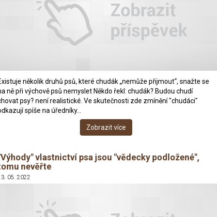
Existuje několik druhů psů, které chudák „nemůže přijmout“, snažte se
na ně při výchově psů nemyslet Někdo řekl: chudák? Budou chudí
chovat psy? není realistické. Ve skutečnosti zde zmínění "chudáci"
odkazují spíše na úředníky…
Zobrazit více
"Výhody" vlastnictví psa jsou "vědecky podložené",
tomu nevěřte
23. 05. 2022