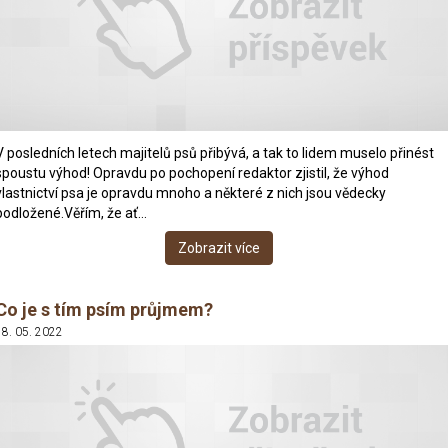
V posledních letech majitelů psů přibývá, a tak to lidem muselo přinést
spoustu výhod! Opravdu po pochopení redaktor zjistil, že výhod
vlastnictví psa je opravdu mnoho a některé z nich jsou vědecky
podložené.Věřím, že ať…
Zobrazit více
Co je s tím psím průjmem?
18. 05. 2022