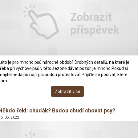
Léto je pro mnoho psů náročné období. Drobných detailů, na které je
třeba při výchově psů v této sezóně dávat pozor, je mnoho.Pokud si
majitel nedá pozor, i psi budou protestovat.Přijďte se podívat, které
vám…
Zobrazit více
Někdo řekl: chudák? Budou chudí chovat psy?
26. 05. 2022