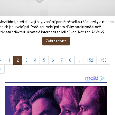
Mezi lidmi, kteří chovají psy, zabírají poměrně velkou část dívky a mnoho
z nich jsou velcí psi. Proč jsou velcí psi pro dívky atraktivnější než
štěňata? Někteří uživatelé internetu sdíleli důvod. Netizen A: Velký…
Zobrazit více
«
1
2
3
4
5
6
7
8
...
152
153
»