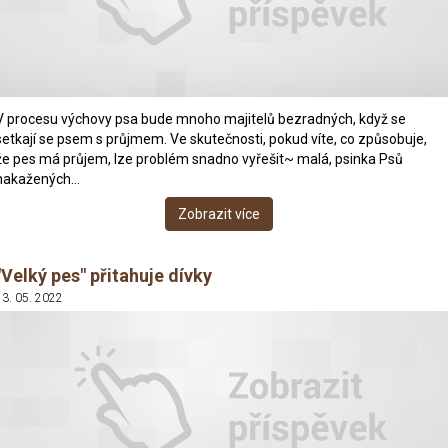
V procesu výchovy psa bude mnoho majitelů bezradných, když se
setkají se psem s průjmem. Ve skutečnosti, pokud víte, co způsobuje,
že pes má průjem, lze problém snadno vyřešit~ malá, psinka Psů
nakažených…
Zobrazit více
"Velký pes" přitahuje dívky
13. 05. 2022