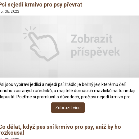
Psi nejedí krmivo pro psy převrat
15. 06. 2022
Psi jsou vybíraví jedlíci a nejedí psí žrádlo je běžný jev, kterému čelí
mnoho zasraných úředníků, a majitelé domácích mazlíčků na to nedají
dopustit. Pojďme si promluvit o důvodech, proč psi nejedí krmivo pro…
Zobrazit více
Co dělat, když pes sní krmivo pro psy, aniž by ho
rozkousal