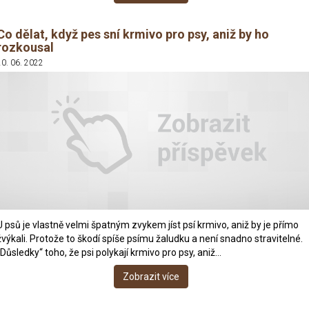
Co dělat, když pes sní krmivo pro psy, aniž by ho
rozkousal
20. 06. 2022
U psů je vlastně velmi špatným zvykem jíst psí krmivo, aniž by je přímo
žvýkali. Protože to škodí spíše psímu žaludku a není snadno stravitelné.
„Důsledky“ toho, že psi polykají krmivo pro psy, aniž…
Zobrazit více