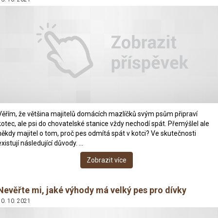
Věřím, že většina majitelů domácích mazlíčků svým psům připraví
kotec, ale psi do chovatelské stanice vždy nechodí spát. Přemýšlel ale
někdy majitel o tom, proč pes odmítá spát v kotci? Ve skutečnosti
existují následující důvody. …
Zobrazit více
Nevěřte mi, jaké výhody má velký pes pro dívky
10. 10. 2021