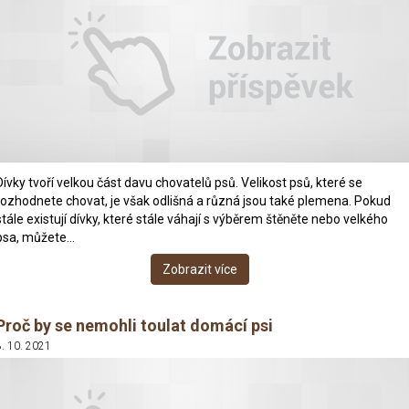
Dívky tvoří velkou část davu chovatelů psů. Velikost psů, které se
rozhodnete chovat, je však odlišná a různá jsou také plemena. Pokud
stále existují dívky, které stále váhají s výběrem štěněte nebo velkého
psa, můžete…
Zobrazit více
Proč by se nemohli toulat domácí psi
8. 10. 2021