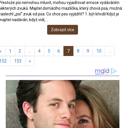
Přestože psi nemohou mluvit, mohou vyjadřovat emoce vydáváním
některých zvuků. Majitel domácího mazlíčka, který chová psa, možná
zaslechl „psí“ zvuk od psa. Co chce pes vyjádřit? 1. být křivdil Když je
majitel nadáván, když vidí,…
Zobrazit více
«
1
2
...
4
5
6
7
8
9
10
...
152
153
»