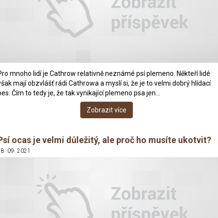
Pro mnoho lidí je Cathrow relativně neznámé psí plemeno. Někteří lidé
však mají obzvlášť rádi Cathrowa a myslí si, že je to velmi dobrý hlídací
pes. Čím to tedy je, že tak vynikající plemeno psa jen…
Zobrazit více
Psí ocas je velmi důležitý, ale proč ho musíte ukotvit?
28. 09. 2021