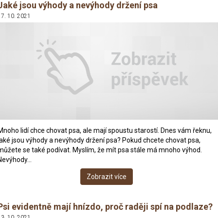
Jaké jsou výhody a nevýhody držení psa
17. 10. 2021
Mnoho lidí chce chovat psa, ale mají spoustu starostí. Dnes vám řeknu,
jaké jsou výhody a nevýhody držení psa? Pokud chcete chovat psa,
můžete se také podívat. Myslím, že mít psa stále má mnoho výhod.
Nevýhody…
Zobrazit více
Psi evidentně mají hnízdo, proč raději spí na podlaze?
13. 10. 2021