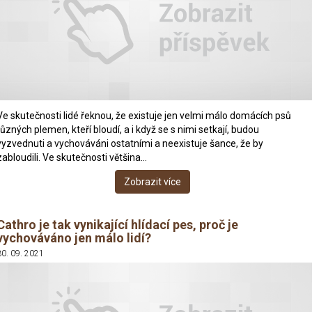
Ve skutečnosti lidé řeknou, že existuje jen velmi málo domácích psů
různých plemen, kteří bloudí, a i když se s nimi setkají, budou
vyzvednuti a vychováváni ostatními a neexistuje šance, že by
zabloudili. Ve skutečnosti většina…
Zobrazit více
Cathro je tak vynikající hlídací pes, proč je
vychováváno jen málo lidí?
30. 09. 2021