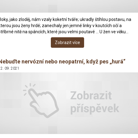
Roky, jako zloděj, nám vzaly koketní tváře; ukradly štíhlou postavu, na
kterou jsou ženy hrdé; zanechaly jen jemné linky v koutcích očí a
stříbrné nitě na spáncích, které jsou velmi poutavé ... U žen ve věku…
Zobrazit více
Nebuďte nervózní nebo neopatrní, když pes „hurá“
22. 09. 2021