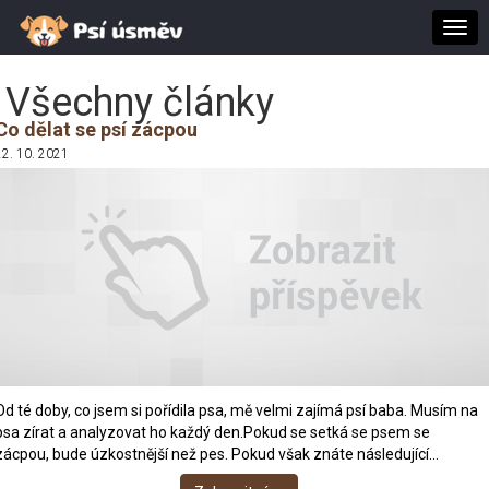
Togg
navi
Všechny články
Co dělat se psí zácpou
22. 10. 2021
Od té doby, co jsem si pořídila psa, mě velmi zajímá psí baba. Musím na
psa zírat a analyzovat ho každý den.Pokud se setká se psem se
zácpou, bude úzkostnější než pes. Pokud však znáte následující…