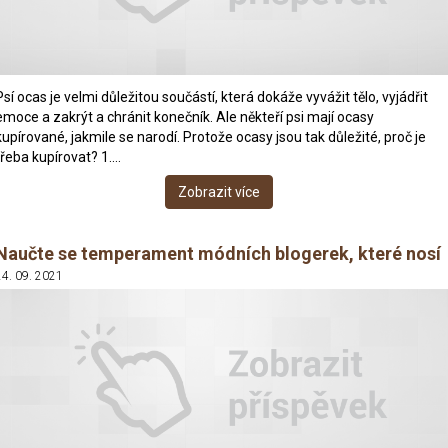
Psí ocas je velmi důležitou součástí, která dokáže vyvážit tělo, vyjádřit
emoce a zakrýt a chránit konečník. Ale někteří psi mají ocasy
kupírované, jakmile se narodí. Protože ocasy jsou tak důležité, proč je
třeba kupírovat? 1.…
Zobrazit více
Naučte se temperament módních blogerek, které nosí
24. 09. 2021