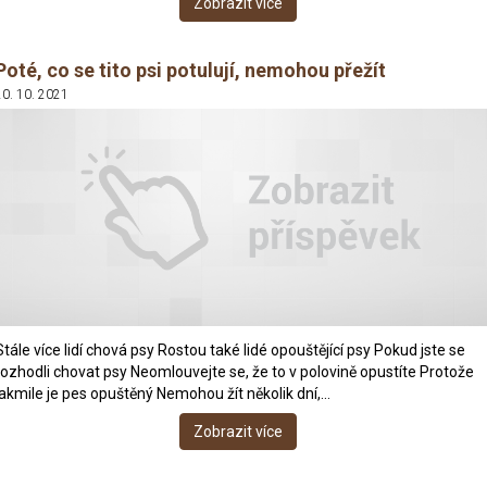
Zobrazit více
Poté, co se tito psi potulují, nemohou přežít
20. 10. 2021
Stále více lidí chová psy Rostou také lidé opouštějící psy Pokud jste se
rozhodli chovat psy Neomlouvejte se, že to v polovině opustíte Protože
jakmile je pes opuštěný Nemohou žít několik dní,…
Zobrazit více