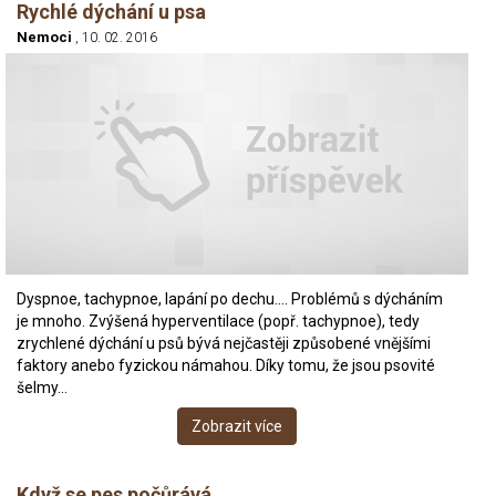
Rychlé dýchání u psa
Nemoci
, 10. 02. 2016
Dyspnoe, tachypnoe, lapání po dechu…. Problémů s dýcháním
je mnoho. Zvýšená hyperventilace (popř. tachypnoe), tedy
zrychlené dýchání u psů bývá nejčastěji způsobené vnějšími
faktory anebo fyzickou námahou. Díky tomu, že jsou psovité
šelmy…
Zobrazit více
Když se pes počůrává