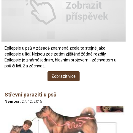
Epilepsie u psů v zásadě znamená zcela to stejné jako
epilepsie u lidí. Nejsou zde zatím zjištěné žádné rozdíly.
Epilepsie je známá jedním, hlavním projevem - záchvatem u
psů či lidí. Za záchvat…
Zobrazit více
Střevní paraziti u psů
Nemoci
, 27. 12. 2015