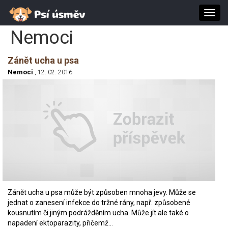
Toggl
navig
Nemoci
Zánět ucha u psa
Nemoci
, 12. 02. 2016
Zánět ucha u psa může být způsoben mnoha jevy. Může se
jednat o zanesení infekce do tržné rány, např. způsobené
kousnutím či jiným podrážděním ucha. Může jít ale také o
napadení ektoparazity, přičemž…