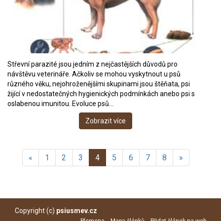
Střevní parazité jsou jedním z nejčastějších důvodů pro
návštěvu veterináře. Ačkoliv se mohou vyskytnout u psů
různého věku, nejohroženějšími skupinami jsou štěňata, psi
žijící v nedostatečných hygienických podmínkách anebo psi s
oslabenou imunitou. Evoluce psů…
Zobrazit více
«
1
2
3
4
5
6
7
8
»
Copyright (c)
psiusmev.cz