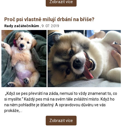
Zobrazit více
Proč psi vlastně milují drbání na břiše?
Rady začátečníkům
, 9. 07. 2019
„Když se pes převrátí na záda, nemusí to vždy znamenat to, co
si myslíte.“ Každý pes má na svém těle zvláštní místo. Když ho
na něm pohladíte je šťastný. A opravdovou důvěru ve vás
prokáže,…
Zobrazit více