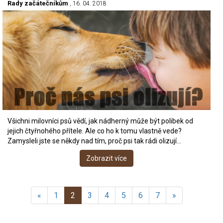
Rady začátečníkům
, 16. 04. 2018
Všichni milovníci psů vědí, jak nádherný může být polibek od
jejich čtyřnohého přítele. Ale co ho k tomu vlastně vede?
Zamysleli jste se někdy nad tím, proč psi tak rádi olizují…
Zobrazit více
«
1
2
3
4
5
6
7
»