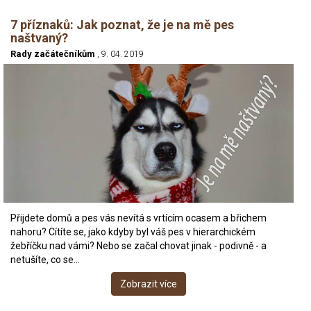
7 příznaků: Jak poznat, že je na mě pes
naštvaný?
Rady začátečníkům
, 9. 04. 2019
Přijdete domů a pes vás nevítá s vrtícím ocasem a břichem
nahoru? Cítíte se, jako kdyby byl váš pes v hierarchickém
žebříčku nad vámi? Nebo se začal chovat jinak - podivně - a
netušíte, co se…
Zobrazit více