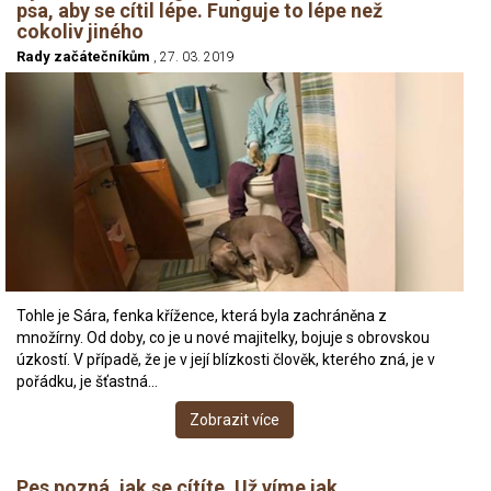
psa, aby se cítil lépe. Funguje to lépe než
cokoliv jiného
Rady začátečníkům
, 27. 03. 2019
Tohle je Sára, fenka křížence, která byla zachráněna z
množírny. Od doby, co je u nové majitelky, bojuje s obrovskou
úzkostí. V případě, že je v její blízkosti člověk, kterého zná, je v
pořádku, je šťastná…
Zobrazit více
Pes pozná, jak se cítíte. Už víme jak.