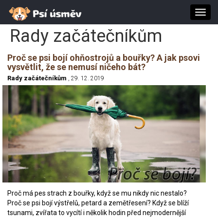
Toggl
navig
Rady začátečníkům
Proč se psi bojí ohňostrojů a bouřky? A jak psovi
vysvětlit, že se nemusí ničeho bát?
Rady začátečníkům
, 29. 12. 2019
Proč má pes strach z bouřky, když se mu nikdy nic nestalo?
Proč se psi bojí výstřelů, petard a zemětřesení? Když se blíží
tsunami, zvířata to vycítí i několik hodin před nejmodernější