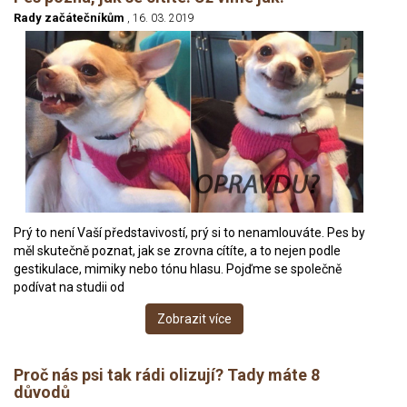
Rady začátečníkům
, 16. 03. 2019
Prý to není Vaší představivostí, prý si to nenamlouváte. Pes by
měl skutečně poznat, jak se zrovna cítíte, a to nejen podle
gestikulace, mimiky nebo tónu hlasu. Pojďme se společně
podívat na studii od
Zobrazit více
Proč nás psi tak rádi olizují? Tady máte 8
důvodů