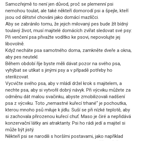
Samozřejmě to není jen důvod, proč se plemenní psi
nemohou toulat, ale také někteří domorodí psi a špejle, kteří
jsou od dětství chováni jako domácí mazlíčci.
Aby se zabránilo tomu, že jejich milovaný pes bude žít bídný
toulavý život, musí majitelé domácích zvířat sledovat své psy:
Při venčení psa přivažte vodítko ke psovi, nepovolujte jej
libovolně.
Když necháte psa samotného doma, zamkněte dveře a okna,
aby pes neutekl.
Během období říje byste měli dávat pozor na svého psa,
vyhýbat se utíkat s jinými psy a v případě potřeby ho
sterilizovat.
Vycvičte svého psa, aby v mládí držel krok s majitelem, a
nechte psa, aby si vytvořil dobrý návyk. Při výcviku můžete za
odměnu dát malou svačinku, abyste zmobilizovali nadšení
psa z výcviku. Toto „nemastné kuřecí trhané“ je pochoutka,
kterou mnoho psů miluje k jídlu. Suší se při nízké teplotě, aby
si zachovala přirozenou kuřecí chuť. Maso je čiré a nepřidává
konzervační látky ani atraktanty. Psi ho rádi jedí a majitel si
může být jistý.
Někteří psi se narodili s horšími postavami, jako například