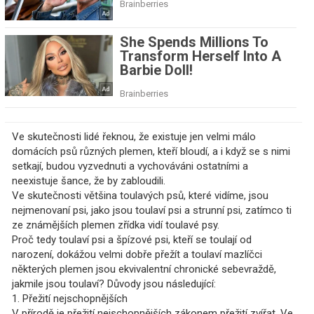
Ve skutečnosti lidé řeknou, že existuje jen velmi málo
domácích psů různých plemen, kteří bloudí, a i když se s nimi
setkají, budou vyzvednuti a vychováváni ostatními a
neexistuje šance, že by zabloudili.
Ve skutečnosti většina toulavých psů, které vidíme, jsou
nejmenovaní psi, jako jsou toulaví psi a strunní psi, zatímco ti
ze známějších plemen zřídka vidí toulavé psy.
Proč tedy toulaví psi a špízové ​​psi, kteří se toulají od
narození, dokážou velmi dobře přežít a toulaví mazlíčci
některých plemen jsou ekvivalentní chronické sebevraždě,
jakmile jsou toulaví? Důvody jsou následující:
1. Přežití nejschopnějších
V přírodě je přežití nejschopnějších zákonem přežití zvířat. Ve