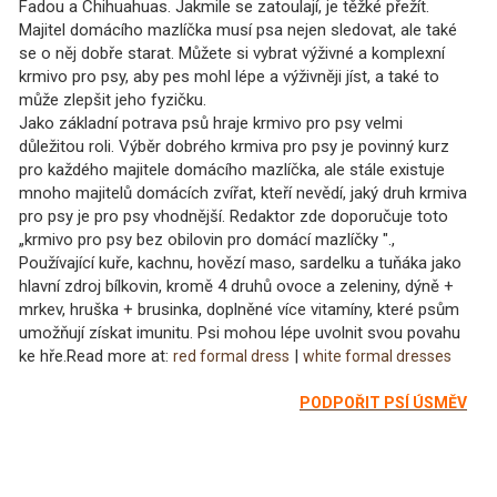
Fadou a Chihuahuas. Jakmile se zatoulají, je těžké přežít.
Majitel domácího mazlíčka musí psa nejen sledovat, ale také
se o něj dobře starat. Můžete si vybrat výživné a komplexní
krmivo pro psy, aby pes mohl lépe a výživněji jíst, a také to
může zlepšit jeho fyzičku.
Jako základní potrava psů hraje krmivo pro psy velmi
důležitou roli. Výběr dobrého krmiva pro psy je povinný kurz
pro každého majitele domácího mazlíčka, ale stále existuje
mnoho majitelů domácích zvířat, kteří nevědí, jaký druh krmiva
pro psy je pro psy vhodnější. Redaktor zde doporučuje toto
„krmivo pro psy bez obilovin pro domácí mazlíčky ".,
Používající kuře, kachnu, hovězí maso, sardelku a tuňáka jako
hlavní zdroj bílkovin, kromě 4 druhů ovoce a zeleniny, dýně +
mrkev, hruška + brusinka, doplněné více vitamíny, které psům
umožňují získat imunitu. Psi mohou lépe uvolnit svou povahu
ke hře.Read more at:
|
red formal dress
white formal dresses
PODPOŘIT PSÍ ÚSMĚV