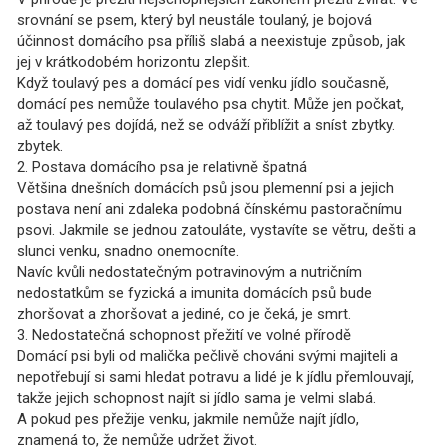
srovnání se psem, který byl neustále toulaný, je bojová
účinnost domácího psa příliš slabá a neexistuje způsob, jak
jej v krátkodobém horizontu zlepšit.
Když toulavý pes a domácí pes vidí venku jídlo současně,
domácí pes nemůže toulavého psa chytit. Může jen počkat,
až toulavý pes dojídá, než se odváží přiblížit a sníst zbytky.
zbytek.
2. Postava domácího psa je relativně špatná
Většina dnešních domácích psů jsou plemenní psi a jejich
postava není ani zdaleka podobná čínskému pastoračnímu
psovi. Jakmile se jednou zatouláte, vystavíte se větru, dešti a
slunci venku, snadno onemocníte.
Navíc kvůli nedostatečným potravinovým a nutričním
nedostatkům se fyzická a imunita domácích psů bude
zhoršovat a zhoršovat a jediné, co je čeká, je smrt.
3. Nedostatečná schopnost přežití ve volné přírodě
Domácí psi byli od malička pečlivě chováni svými majiteli a
nepotřebují si sami hledat potravu a lidé je k jídlu přemlouvají,
takže jejich schopnost najít si jídlo sama je velmi slabá.
A pokud pes přežije venku, jakmile nemůže najít jídlo,
znamená to, že nemůže udržet život.