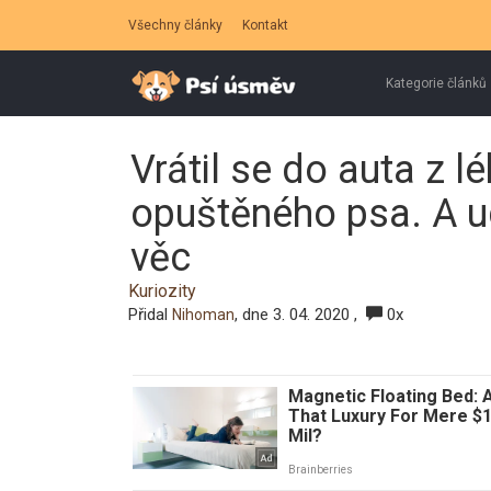
Všechny články
Kontakt
Kategorie článků
Vrátil se do auta z l
opuštěného psa. A ud
věc
Kuriozity
Přidal
, dne 3. 04. 2020 ,
0x
Nihoman