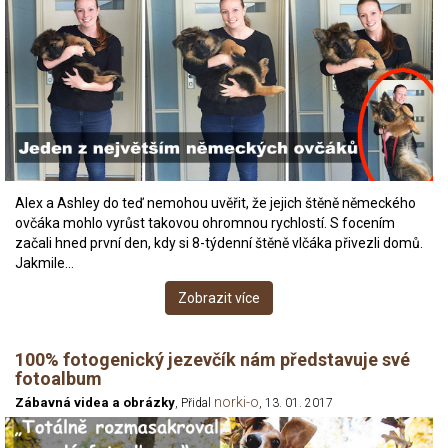
Alex a Ashley do teď nemohou uvěřit, že jejich štěně německého
ovčáka mohlo vyrůst takovou ohromnou rychlostí. S focením
začali hned první den, kdy si 8-týdenní štěně vlčáka přivezli domů.
Jakmile…
Zobrazit více
100% fotogenický jezevčík nám představuje své
fotoalbum
norki-o
Zábavná videa a obrázky
, Přidal
, 13. 01. 2017