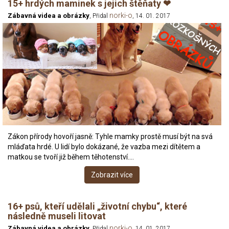
15+ hrdých maminek s jejich štěňaty ❤
norki-o
Zábavná videa a obrázky
, Přidal
, 14. 01. 2017
Zákon přírody hovoří jasně: Tyhle mamky prostě musí být na svá
mláďata hrdé. U lidí bylo dokázané, že vazba mezi dítětem a
matkou se tvoří již během těhotenství.…
Zobrazit více
16+ psů, kteří udělali „životní chybu“, které
následně museli litovat
norki-o
Zábavná videa a obrázky
, Přidal
, 14. 01. 2017