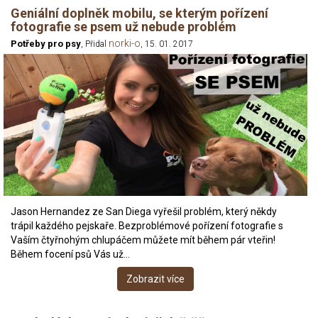
Geniální doplněk mobilu, se kterým pořízení
fotografie se psem už nebude problém
norki-o
Potřeby pro psy
, Přidal
, 15. 01. 2017
Jason Hernandez ze San Diega vyřešil problém, který někdy
trápil každého pejskaře. Bezproblémové pořízení fotografie s
Vaším čtyřnohým chlupáčem můžete mít během pár vteřin!
Během focení psů Vás už…
Zobrazit více