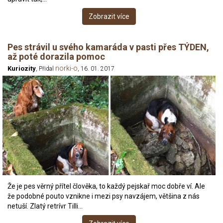
Zobrazit více
Pes strávil u svého kamaráda v pasti přes TÝDEN,
až poté dorazila pomoc
norki-o
Kuriozity
, Přidal
, 16. 01. 2017
Že je pes věrný přítel člověka, to každý pejskař moc dobře ví. Ale
že podobné pouto vznikne i mezi psy navzájem, většina z nás
netuší. Zlatý retrívr Tilli…