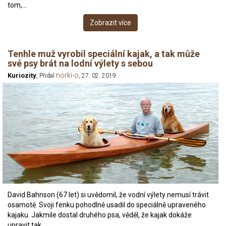
tom,…
Zobrazit více
Tenhle muž vyrobil speciální kajak, a tak může
své psy brát na lodní výlety s sebou
norki-o
Kuriozity
, Přidal
, 27. 02. 2019
David Bahnson (67 let) si uvědomil, že vodní výlety nemusí trávit
osamotě. Svoji fenku pohodlně usadil do speciálně upraveného
kajaku. Jakmile dostal druhého psa, věděl, že kajak dokáže
upravit tak,…