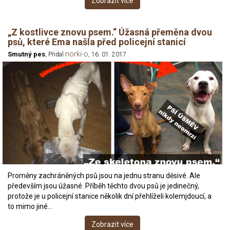
Zobrazit více
„Z kostlivce znovu psem.“ Úžasná přeměna dvou
psů, které Ema našla před policejní stanicí
norki-o
Smutný pes
, Přidal
, 16. 01. 2017
Proměny zachráněných psů jsou na jednu stranu děsivé. Ale
především jsou úžasné. Příběh těchto dvou psů je jedinečný,
protože je u policejní stanice několik dní přehlíželi kolemjdoucí, a
to mimo jiné…
Zobrazit více