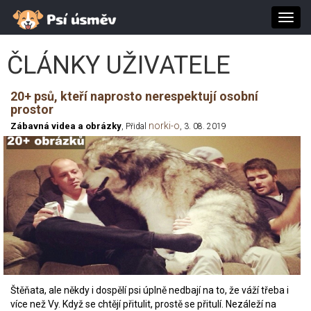
Toggl
navig
ČLÁNKY UŽIVATELE
20+ psů, kteří naprosto nerespektují osobní
prostor
norki-o
Zábavná videa a obrázky
, Přidal
, 3. 08. 2019
Štěňata, ale někdy i dospělí psi úplně nedbají na to, že váží třeba i
více než Vy. Když se chtějí přitulit, prostě se přitulí. Nezáleží na