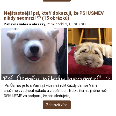
Nejšťastnější psi, kteří dokazují, že PSÍ ÚSMĚV
nikdy neomrzí! ♡ (15 obrázků)
norki-o
Zábavná videa a obrázky
, Přidal
, 15. 01. 2017
Psí Úsměv je tu s Vámi již více než rok! Každý den se Vám
snažíme zvednout náladu a zlepšit den. Nelze říci nic jiného než
DĚKUJEME za podporu, že nás sledujete,…
Zobrazit více