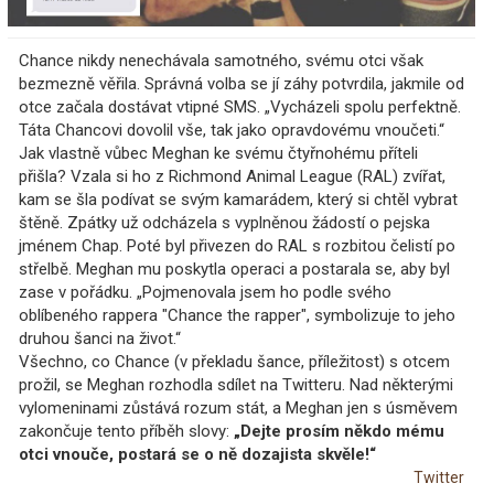
Chance nikdy nenechávala samotného, svému otci však
bezmezně věřila. Správná volba se jí záhy potvrdila, jakmile od
otce začala dostávat vtipné SMS. „Vycházeli spolu perfektně.
Táta Chancovi dovolil vše, tak jako opravdovému vnoučeti.“
Jak vlastně vůbec Meghan ke svému čtyřnohému příteli
přišla? Vzala si ho z Richmond Animal League (RAL) zvířat,
kam se šla podívat se svým kamarádem, který si chtěl vybrat
štěně. Zpátky už odcházela s vyplněnou žádostí o pejska
jménem Chap. Poté byl přivezen do RAL s rozbitou čelistí po
střelbě. Meghan mu poskytla operaci a postarala se, aby byl
zase v pořádku. „Pojmenovala jsem ho podle svého
oblíbeného rappera "Chance the rapper", symbolizuje to jeho
druhou šanci na život.“
Všechno, co Chance (v překladu šance, příležitost) s otcem
prožil, se Meghan rozhodla sdílet na Twitteru. Nad některými
vylomeninami zůstává rozum stát, a Meghan jen s úsměvem
zakončuje tento příběh slovy:
„Dejte prosím někdo mému
otci vnouče, postará se o ně dozajista skvěle!“
Twitter