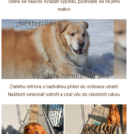
Štěně se naučilo ovládat vypínač, podívejte se na jeho
reakci
Zlatého retrívra s nadváhou přišel do ordinace utratit.
Naštěstí veterinář odmítl a vzal věc do vlastních rukou.