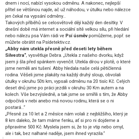
dnem i nocí, nabízí vysokou odměnu. A nakonec, nejlepší
přítel se většinou najde, ač už náhodou, v útulku nebo nálezce
jen čekal na vypsání odměny…
Takových příběhů se celosvětově dějí každý den desítky. V
dnešní době má internet a sociální sítě velkou sílu, při hledání
nebo nálezu psa Vám rádi ve
Psí úsměv
pomůžeme, popř. se
můžete obrátit na Psídetektiv.cz.
„Abby nám utekla přesně před deseti lety během
Silvestra“
, vysvětluje Debra. „Utekla z našeho dvorku, když
jsem ji šla před spánkem vyvenčit. Utekla dírou v plotě, o které
jsme neměli ani tušení. Abby hledala naše celá pětičlenná
rodina. Věšeli jsme plakáty na každý druhý sloup, obvolali
útulky v okruhu 50ti km, vypsali odměnu na 20 tisíc Kč. Celých
deset dnů jsme po práci jezdili v okruhu 30 Km autem a na
kolech. Vše bezvýsledně, a tak jsme se smířili s tím, že Abby
odpočívá v nebi anebo má novou rodinu, která se o ni
postará...“
„Přesně za 10 let a 2 měsíce nám volali z nejbližšího, který je
8 km daleko, že tam máme fenku, ať si pro ni dojdeme a
připravíme 500 Kč. Myslela jsem si, že to je vtip nebo omyl,
ale i tak, bez nalhané naděje, jsem ihned vyrazila.“