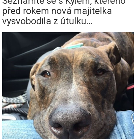
Seznamte se s Kylem, kterého
před rokem nová majitelka
vysvobodila z útulku…