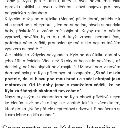
Tohle je Kylo, pes z útulku, který si svoji novou majitelku
opravdu oblíbil a svou vděčnost dává najevo pro psy
netypickým způsobem…
Kdykoliv totiž jeho majitelka (Megan) přijde domů, přiběhne k
ní a snaží se jí obejmout. „Jen co si sednu, abych si sundala
boty, přiskotačí a začne mě objímat. Kdyby mi to někdo
vyprávěl, nevěřila bych mu. A když zrovna nemám čas,
potřebuji něco zařídit, pronásleduje mě s tím nejsmutnějším
výrazem na světě...“
Ale takhle to vždycky nevypadalo. Kylo se do útulku dostal v
jeho 10ti měsících. Více než 3 roky si ho nikdo nevšímal, až
do doby, než ho objevili noví majitelé. Už první noc v novém
domově byla pro Kyla příjemným překvapením.
„Skočil mi do
postele, dal si hlavu pod mou bradu a začal chrápat jako
motorovka. Od té doby jsme s manželem věděli, že se
Kyla za žádných okolností nevzdáme.“
Navzdory svým zkušenostem se Kylo chová přívětivě nejen
ke členům své nové rodiny, ale vlastně také ke všem lidem,
které potká. „Naše přátelé nepřestává udivovat. S nadšením si
k nim lehne na klín a usne.“