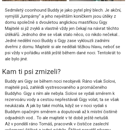
Sedmiletý coonhound Buddy je jako pytel plný blech. Je akční,
vymýšlí „lumpárny“ a jeho největším koníčkem jsou útěky z
domu společně s dvouletou anglickou mastifkou Gigy.
Majitelé si již zvykli a vlastně vždy jen čekají na návrat těchto
útěkářů. Jednoho dne se však stalo něco, co nikdo nečekal...
Jedné nedělní noci Buddy s Gigy zase vyklouzli zadními
dveřmi z domu. Majitelé si ale nedělali těžkou hlavu, neboť se
psi vždy v pořádku vrátili ještě během dané noci. Tentokrát to
ale bylo jiné.
Kam ti psi zmizeli?
Buddy ani Gigy se během noci neobjevili. Ráno však Solovi,
majitelé psů, zahlédli vystresovaného a promáčeného
Buddyho. Gigy s ním ale nebyla. Solovi se vydali směrem k
rezervoáru vody a cestou nepřestávali Gigy volat, ta se však
neukázala. A jak by také mohla, když se v noci vydali s
Buddym opačným směrem a doputovali až k místní čistírně
odpadních vod... To ale majitelé v té době ještě netušili.
Až v pondělí ráno Tomáš, pracovník v čističce zaslechl