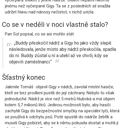
vyčerpaný štěkot z jedné nádrže. Štěkot nepatřil nikomu
jinému než vyčerpané Gigy. Ta se z posledních sil snažila
udržet hlavu nad nánosy nečistot, v nichž uvízla.
Co se v neděli v noci vlastně stalo?
Pan Sol popsal, co se asi mohlo stát.
„Buddy přeskočil nádrž a Gigy ho jako vždy slepě
následovala, jenže místo aby nádrž přeskočila, spadla
do ní. Buddy zůstal u ní a utekl až ve chvíli, kdy se
objevili zaměstnanci.“
Šťastný konec
Jakmile Tomáš objevil Gigy v nádrži, zavolal místní hasiče,
kteří se bez prodlení pustili do její záchrany. Nebylo to však
jednoduché. Nádrž je více než 5 metrů hluboká a má objem
kolem 5,7 milionů litrů. Jedinou možností bylo, aby hasiči
zachytili Gigy do bezpečnostní smyčky na speciální tyči, která
se používá k odchytu psů. Poté spustili do nádrže žebřík a
museli Gigy pobízet, aby se k němu pokusila dostat a mohli jí