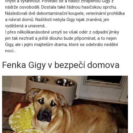
chytit a vytáhnout. Povedlo se a hasiči ztrápenou Gigy z
nádrže osvobodili. Dostala také řádnou hasičskou sprchu.
Následovali dvě dekontaminační koupele, veterinární prohlídka
a návrat domů. Naštěstí nebyla Gigy nijak zraněná, jen
vyděšená a unavená...
I přes několikanásobné umytí se však odér z odpadní jímky
jen tak neztratí a ještě dlouho bude připomínat, a to nejen
Gigy, ale i jejím majitelům drama, které se odehrálo nedělní
noci...
Fenka Gigy v bezpečí domova