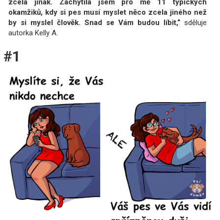
zcela jinak. Zachytila jsem pro mě 11 typických
okamžiků, kdy si pes musí myslet něco zcela jiného než
by si myslel člověk. Snad se Vám budou líbit,“
sděluje
autorka Kelly A.
#1