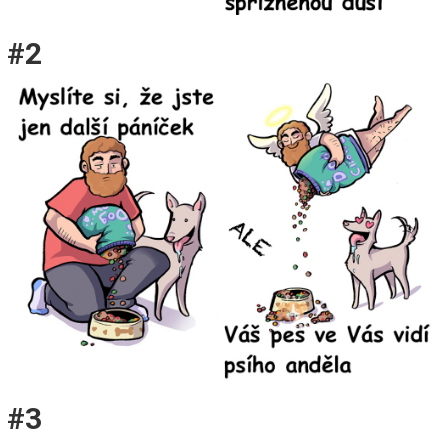
#2
#3