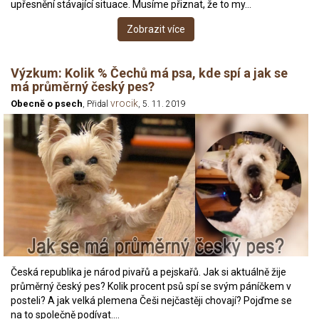
upřesnění stávající situace. Musíme přiznat, že to my…
Zobrazit více
Výzkum: Kolik % Čechů má psa, kde spí a jak se
má průměrný český pes?
vrocik
Obecně o psech
, Přidal
, 5. 11. 2019
Česká republika je národ pivařů a pejskařů. Jak si aktuálně žije
průměrný český pes? Kolik procent psů spí se svým páníčkem v
posteli? A jak velká plemena Češi nejčastěji chovají? Pojďme se
na to společně podívat.…