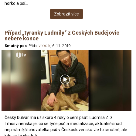
horko a psí…
Zobrazit více
Případ „tyranky Ludmily“ z Českých Budějovic
nebere konce
vrocik
Smutný pes
, Přidal
, 6. 11. 2019
Český bulvár má už skoro 4 roky o čem psát. Ludmila Z. z
Trhosvinenska je, co se týče psů a medializace, aktuálně snad
nejznámější chovatelka psů v Československu. Je to smutné, ale
kdo za to vlastně…