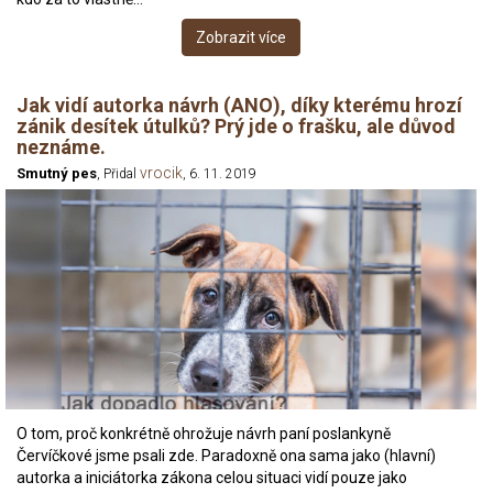
Zobrazit více
Jak vidí autorka návrh (ANO), díky kterému hrozí
zánik desítek útulků? Prý jde o frašku, ale důvod
neznáme.
vrocik
Smutný pes
, Přidal
, 6. 11. 2019
O tom, proč konkrétně ohrožuje návrh paní poslankyně
Červíčkové jsme psali zde. Paradoxně ona sama jako (hlavní)
autorka a iniciátorka zákona celou situaci vidí pouze jako