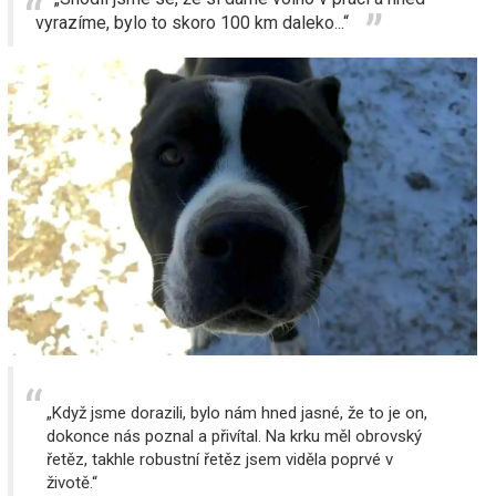
vyrazíme, bylo to skoro 100 km daleko...“
„Když jsme dorazili, bylo nám hned jasné, že to je on,
dokonce nás poznal a přivítal. Na krku měl obrovský
řetěz, takhle robustní řetěz jsem viděla poprvé v
životě.“