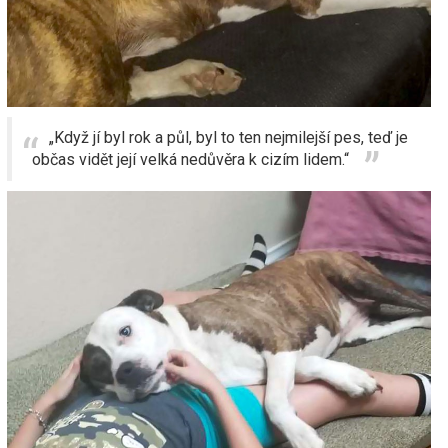
„Když jí byl rok a půl, byl to ten nejmilejší pes, teď je
občas vidět její velká nedůvěra k cizím lidem.“