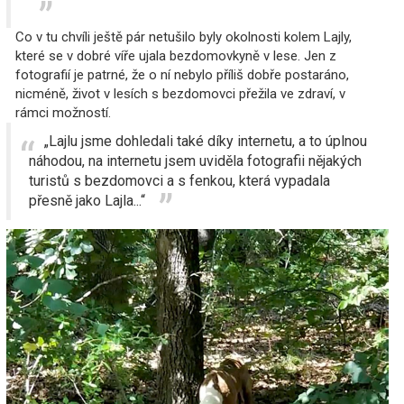
Co v tu chvíli ještě pár netušilo byly okolnosti kolem Lajly,
které se v dobré víře ujala bezdomovkyně v lese. Jen z
fotografií je patrné, že o ní nebylo příliš dobře postaráno,
nicméně, život v lesích s bezdomovci přežila ve zdraví, v
rámci možností.
„Lajlu jsme dohledali také díky internetu, a to úplnou
náhodou, na internetu jsem uviděla fotografii nějakých
turistů s bezdomovci a s fenkou, která vypadala
přesně jako Lajla...“