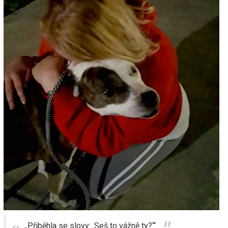
„Přiběhla se slovy: ‚Seš to vážně ty?‘“