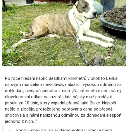
Po roce hledání napříč desítkami kilometrů v okolí to Lenka
se svým manželem nevzdávali, nabízeli i vysokou odměnu za
dohledání, alespoň jednoho z nich. „Na internetu mi neznámý
člověk poslal odkaz na inzerát, kde nějaký muž prodával
pitbula za 10 tisíc, který vypadal přesně jako Blake. Nejspíš
nešlo o zloděje, protože jeho poptávaná cena se přesně
shodovala s námi nabízenou odměnou za dohledání alespoň
jednoho z nich...“
„Shodli jsme se, že si dáme volno v práci a hned