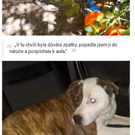
„V tu chvíli byla důvěra zpátky, popadla jsem jí do
náruče a pospíchala k auta.“