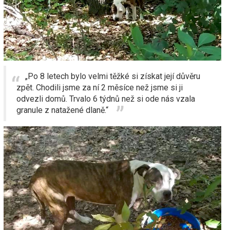
„Po 8 letech bylo velmi těžké si získat její důvěru
zpět. Chodili jsme za ní 2 měsíce než jsme si ji
odvezli domů. Trvalo 6 týdnů než si ode nás vzala
granule z natažené dlaně.“