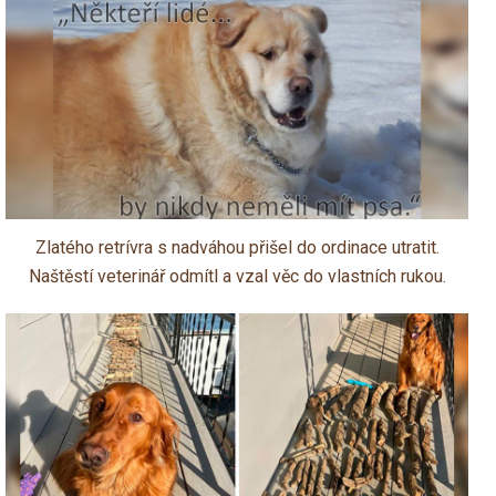
Zlatého retrívra s nadváhou přišel do ordinace utratit.
Naštěstí veterinář odmítl a vzal věc do vlastních rukou.