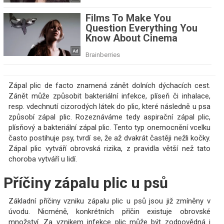
Zápal plic de facto znamená zánět dolních dýchacích cest.
Zánět může způsobit bakteriální infekce, plíseň či inhalace,
resp. vdechnutí cizorodých látek do plic, které následně u psa
způsobí zápal plic. Rozeznáváme tedy aspirační zápal plic,
plísňový a bakteriální zápal plic. Tento typ onemocnění vcelku
často postihuje psy, tvrdí se, že až dvakrát častěji nežli kočky.
Zápal plic vytváří obrovská rizika, z pravidla větší než tato
choroba vytváří u lidí.
Příčiny zápalu plic u psů
Základní příčiny vzniku zápalu plic u psů jsou již zmíněny v
úvodu. Nicméně, konkrétních příčin existuje obrovské
množství. Za vznikem infekce plic může být zodpovědná i