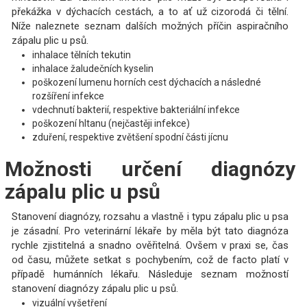
překážka v dýchacích cestách, a to ať už cizorodá či tělní.
Níže naleznete seznam dalších možných příčin aspiračního
zápalu plic u psů.
inhalace tělních tekutin
inhalace žaludečních kyselin
poškození lumenu horních cest dýchacích a následné
rozšíření infekce
vdechnutí bakterií, respektive bakteriální infekce
poškození hltanu (nejčastěji infekce)
zduření, respektive zvětšení spodní části jícnu
Možnosti určení diagnózy
zápalu plic u psů
Stanovení diagnózy, rozsahu a vlastně i typu zápalu plic u psa
je zásadní. Pro veterinární lékaře by měla být tato diagnóza
rychle zjistitelná a snadno ověřitelná. Ovšem v praxi se, čas
od času, můžete setkat s pochybením, což de facto platí v
případě humánních lékařu. Následuje seznam možností
stanovení diagnózy zápalu plic u psů.
vizuální vyšetření