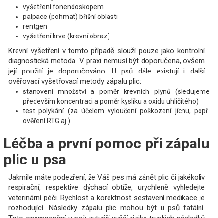
vyšetření fonendoskopem
palpace (pohmat) břišní oblasti
rentgen
vyšetření krve (krevní obraz)
Krevní vyšetření v tomto případě slouží pouze jako kontrolní
diagnostická metoda. V praxi nemusí být doporučena, ovšem
její použití je doporučováno. U psů dále existují i další
ověřovací vyšetřovací metody zápalu plic:
stanovení množství a poměr krevních plynů (sledujeme
především koncentraci a poměr kyslíku a oxidu uhličitého)
test polykání (za účelem vyloučení poškození jícnu, popř.
ověření RTG aj.)
Léčba a první pomoc při zápalu
plic u psa
Jakmile máte podezření, že Váš pes má zánět plic či jakékoliv
respirační, respektive dýchací obtíže, urychleně vyhledejte
veterinární péči. Rychlost a korektnost sestavení medikace je
rozhodující. Následky zápalu plic mohou být u psů fatální.
Toto onemocnění u psů vytváří vyšší rizika trvalých následků