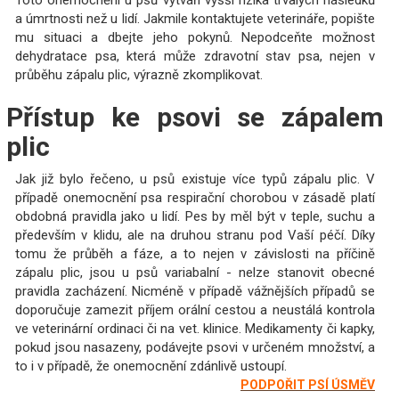
a úmrtnosti než u lidí. Jakmile kontaktujete veterináře, popište
mu situaci a dbejte jeho pokynů. Nepodceňte možnost
dehydratace psa, která může zdravotní stav psa, nejen v
průběhu zápalu plic, výrazně zkomplikovat.
Přístup ke psovi se zápalem
plic
Jak již bylo řečeno, u psů existuje více typů zápalu plic. V
případě onemocnění psa respirační chorobou v zásadě platí
obdobná pravidla jako u lidí. Pes by měl být v teple, suchu a
především v klidu, ale na druhou stranu pod Vaší péčí. Díky
tomu že průběh a fáze, a to nejen v závislosti na příčině
zápalu plic, jsou u psů variabalní - nelze stanovit obecné
pravidla zacházení. Nicméně v případě vážnějších případů se
doporučuje zamezit příjem orální cestou a neustálá kontrola
ve veterinární ordinaci či na vet. klinice. Medikamenty či kapky,
pokud jsou nasazeny, podávejte psovi v určeném množství, a
to i v případě, že onemocnění zdánlivě ustoupí.
PODPOŘIT PSÍ ÚSMĚV