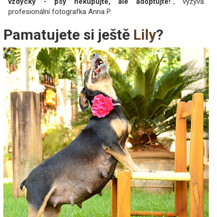
vždycky - psy nekupujte, ale adoptujte!“
, vyzývá
profesionální fotografka Anna P.
Pamatujete si ještě
Lily
?