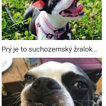
Prý je to suchozemský žralok…