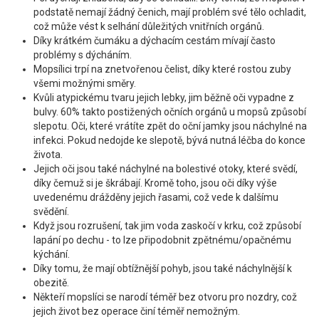
podstatě nemají žádný čenich, mají problém své tělo ochladit,
což může vést k selhání důležitých vnitřních orgánů.
Díky krátkém čumáku a dýchacím cestám mívají často
problémy s dýcháním.
Mopsílici trpí na znetvořenou čelist, díky které rostou zuby
všemi možnými směry.
Kvůli atypickému tvaru jejich lebky, jim běžně oči vypadne z
bulvy. 60% takto postižených očních orgánů u mopsů způsobí
slepotu. Oči, které vrátíte zpět do oční jamky jsou náchylné na
infekci. Pokud nedojde ke slepotě, bývá nutná léčba do konce
života.
Jejich oči jsou také náchylné na bolestivé otoky, které svědí,
díky čemuž si je škrábají. Kromě toho, jsou oči díky výše
uvedenému drážděny jejich řasami, což vede k dalšímu
svědění.
Když jsou rozrušení, tak jim voda zaskočí v krku, což způsobí
lapání po dechu - to lze připodobnit zpětnému/opačnému
kýchání.
Díky tomu, že mají obtížnější pohyb, jsou také náchylnější k
obezitě.
Někteří mopslíci se narodí téměř bez otvoru pro nozdry, což
jejich život bez operace činí téměř nemožným.