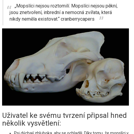
„Mopslíci nejsou roztomilí. Mopslíci nejsou pěkní,
jsou znetvoření, inbrední a nemocná zvířata, která
nikdy neměla existovat.“ cranberrycapers
Uživatel ke svému tvrzení připsal hned
několik vysvětlení:
Psi dýchají zhluboka, aby se ochladili. Díky tomu, že mopslíci v