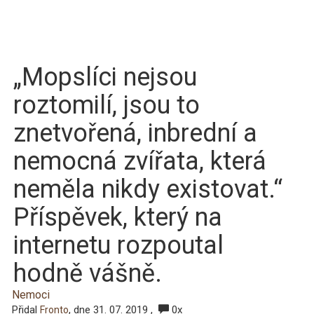
„Mopslíci nejsou
roztomilí, jsou to
znetvořená, inbrední a
nemocná zvířata, která
neměla nikdy existovat.“
Příspěvek, který na
internetu rozpoutal
hodně vášně.
Nemoci
Přidal
, dne 31. 07. 2019 ,
0x
Fronto