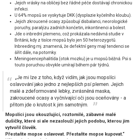
Jejich vrásky na obličeji bez řádné péče dostávají chronickou
infekci.
U 64% mopsů se vyskytuje DKK (dysplazie kyčelního kloubu).
Jejich zkroucené ocasy způsobují disbalanci, neorologické
poruchy, paralýzu zadních končetin, inkontinenci a bolest.
Jde o inbrední plemeno, což prokázala nedávná studie v
Británii, kdy z tisíce mopsů bylo jen 50 heterozygotů.
Inbreeding mj. znamená, že defektní geny mají tendenci se
šířit dále, na potomky.
Meningoencephalitída (otok mozku) je u mopsů běžná. Psi s
touto poruchou obvykle umírají během pár týdnů.
„Je mi lze z toho, když vidím, jak jsou mopslíci
oslavování jako jedno z nejlepších psí plemen. Jejich
malé a zdeformované lebky, zvrásněná maska,
zakroucené ocasy a vyčnívající oči jsou oceňovány - a
přitom jde o krutost k jim samotným.
Mopslíci jsou okouzlující, roztomilé, zábavné malé
dušičky, které si ale nezaslouží jejich podobu, kterou jim
vytvořil člověk.
Přestaňte mopse oslavovat. Přestaňte mopse kupovat.“