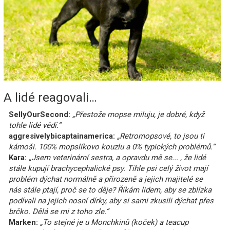
A lidé reagovali…
SellyOurSecond:
„Přestože mopse miluju, je dobré, když
tohle lidé vědí.“
aggresivelybicaptainamerica:
„Retromopsové, to jsou ti
kámoši. 100% mopslíkovo kouzlu a 0% typických problémů.“
Kara:
„Jsem veterinární sestra, a opravdu mě se... , že lidé
stále kupují brachycephalické psy. Tihle psi celý život mají
problém dýchat normálně a přirozeně a jejich majitelé se
nás stále ptají, proč se to děje? Říkám lidem, aby se zblízka
podívali na jejich nosní dírky, aby si sami zkusili dýchat přes
brčko. Dělá se mi z toho zle.“
Marken:
„To stejné je u Monchkinů (koček) a teacup