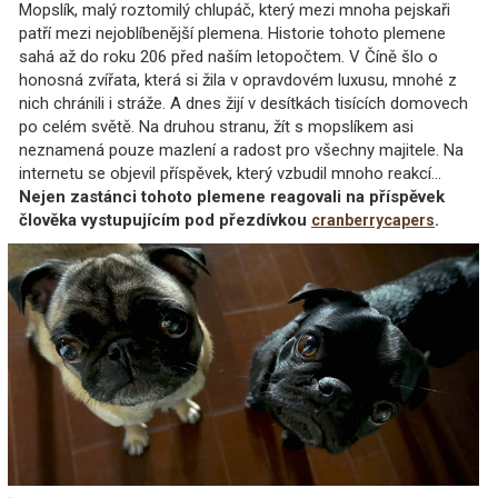
Mopslík, malý roztomilý chlupáč, který mezi mnoha pejskaři
patří mezi nejoblíbenější plemena. Historie tohoto plemene
sahá až do roku 206 před naším letopočtem. V Číně šlo o
honosná zvířata, která si žila v opravdovém luxusu, mnohé z
nich chránili i stráže. A dnes žijí v desítkách tisících domovech
po celém světě. Na druhou stranu, žít s mopslíkem asi
neznamená pouze mazlení a radost pro všechny majitele. Na
internetu se objevil příspěvek, který vzbudil mnoho reakcí...
Nejen zastánci tohoto plemene reagovali na příspěvek
člověka vystupujícím pod přezdívkou
.
cranberrycapers