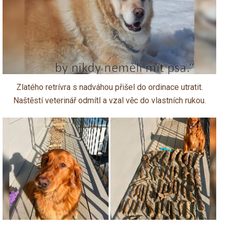
Zlatého retrívra s nadváhou přišel do ordinace utratit.
Naštěstí veterinář odmítl a vzal věc do vlastních rukou.