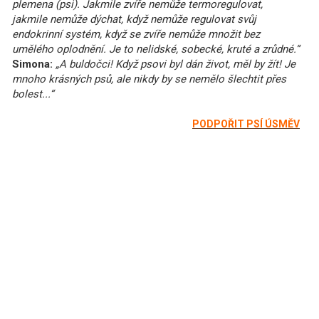
plemena (psi). Jakmile zvíře nemůže termoregulovat,
jakmile nemůže dýchat, když nemůže regulovat svůj
endokrinní systém, když se zvíře nemůže množit bez
umělého oplodnění. Je to nelidské, sobecké, kruté a zrůdné.“
Simona:
„A buldočci! Když psovi byl dán život, měl by žít! Je
mnoho krásných psů, ale nikdy by se nemělo šlechtit přes
bolest...“
PODPOŘIT PSÍ ÚSMĚV