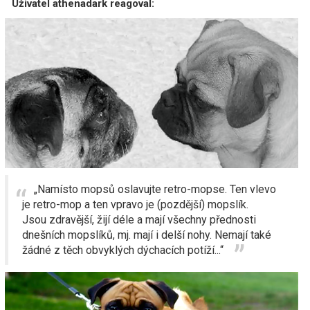
Uživatel athenadark reagoval:
„Namísto mopsů oslavujte retro-mopse. Ten vlevo
je retro-mop a ten vpravo je (pozdější) mopslík.
Jsou zdravější, žijí déle a mají všechny přednosti
dnešních mopslíků, mj. mají i delší nohy. Nemají také
žádné z těch obvyklých dýchacích potíží...“