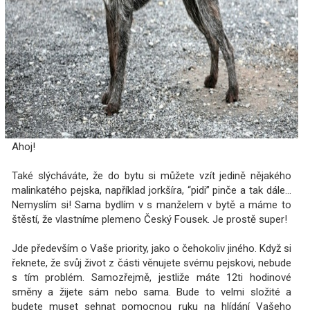
Ahoj!
Také slýcháváte, že do bytu si můžete vzít jedině nějakého
malinkatého pejska, například jorkšíra, “pidi” pinče a tak dále…
Nemyslím si! Sama bydlím v s manželem v bytě a máme to
štěstí, že vlastníme plemeno Český Fousek. Je prostě super!
Jde především o Vaše priority, jako o čehokoliv jiného. Když si
řeknete, že svůj život z části věnujete svému pejskovi, nebude
s tím problém. Samozřejmě, jestliže máte 12ti hodinové
směny a žijete sám nebo sama. Bude to velmi složité a
budete muset sehnat pomocnou ruku na hlídání Vašeho