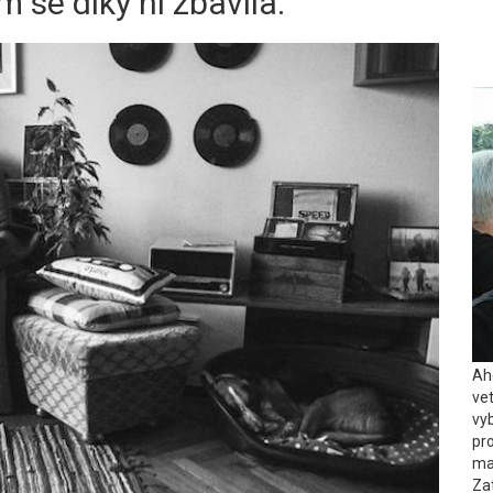
 se díky ní zbavila.
Ah
ve
vy
pro
ma
Za