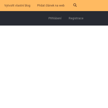
Vytvořit vlastní blog
Přidat článek na web
Přihlášení
Registrace