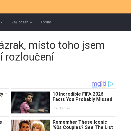
Váš obsah
Fórum
zázrak, místo toho jsem
í rozloučení