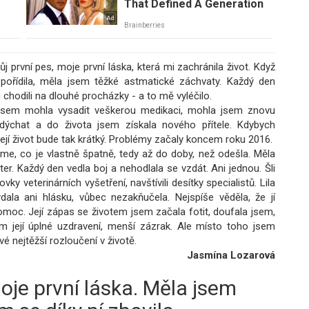
ůj první pes, moje první láska, která mi zachránila život. Když
 pořídila, měla jsem těžké astmatické záchvaty. Každý den
 chodili na dlouhé procházky - a to mě vyléčilo.
jsem mohla vysadit veškerou medikaci, mohla jsem znovu
dýchat a do života jsem získala nového přítele. Kdybych
 její život bude tak krátký. Problémy začaly koncem roku 2016.
sme, co je vlastně špatně, tedy až do doby, než odešla. Měla
ter. Každý den vedla boj a nehodlala se vzdát. Ani jednou. Šli
vky veterinárních vyšetření, navštívili desítky specialistů. Lila
dala ani hlásku, vůbec nezakňučela. Nejspíše věděla, že jí
oc. Její zápas se životem jsem začala fotit, doufala jsem,
m její úplné uzdravení, menší zázrak. Ale místo toho jsem
vé nejtěžší rozloučení v životě.
Jasmína Lozarová
moje první láska. Měla jsem