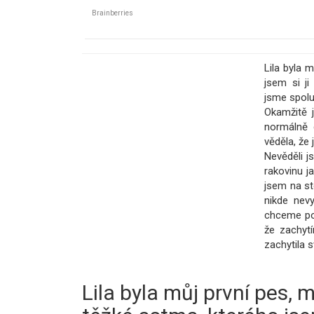
Lila byla m
jsem si ji
jsme spolu
Okamžitě 
normálně 
věděla, že
Nevěděli j
rakovinu ja
jsem na sto
nikde nevy
chceme pom
že zachytí
zachytila s
Lila byla můj první pes, 