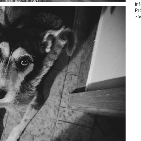
in
Pr
zů