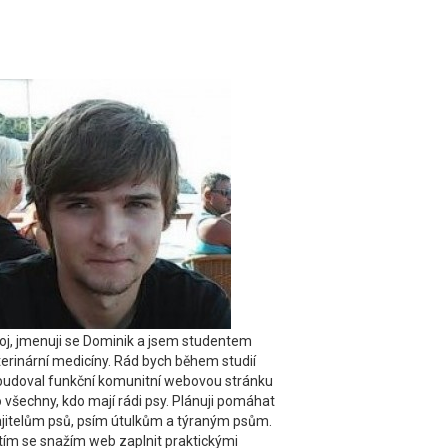
oj, jmenuji se Dominik a jsem studentem
terinární medicíny. Rád bych během studií
budoval funkční komunitní webovou stránku
 všechny, kdo mají rádi psy. Plánuji pomáhat
jitelům psů, psím útulkům a týraným psům.
tím se snažím web zaplnit praktickými