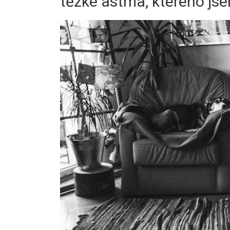
těžké astma, kterého jsem