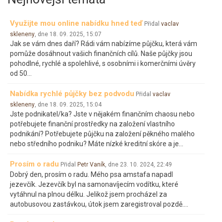
Využijte mou online nabídku hned teď
Přidal
vaclav
skleneny
, dne
18. 09. 2025, 15:07
Jak se vám dnes daří? Rádi vám nabízíme půjčku, která vám
pomůže dosáhnout vašich finančních cílů. Naše půjčky jsou
pohodlné, rychlé a spolehlivé, s osobními i komerčními úvěry
od 50…
Nabídka rychlé půjčky bez podvodu
Přidal
vaclav
skleneny
, dne
18. 09. 2025, 15:04
Jste podnikatel/ka? Jste v nějakém finančním chaosu nebo
potřebujete finanční prostředky na založení vlastního
podnikání? Potřebujete půjčku na založení pěkného malého
nebo středního podniku? Máte nízké kreditní skóre a je…
Prosím o radu
Přidal
Petr Vaník
, dne
23. 10. 2024, 22:49
Dobrý den, prosím o radu. Mého psa amstafa napadl
jezevčík. Jezevčík byl na samonavíjecím vodítku, které
vytáhnul na plnou délku. Jelikož jsem procházel za
autobusovou zastávkou, útok jsem zaregistroval pozdě.…