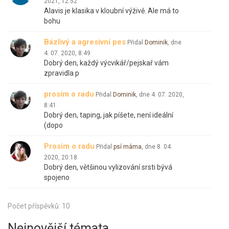
2021, 12:52
Alavis je klasika v kloubní výživě. Ale má to
bohu
Bázlivý a agresivní pes
Přidal
Dominik
, dne
4. 07. 2020, 8:49
Dobrý den, každý výcvikář/pejskař vám
zpravidla p
prosím o radu
Přidal
Dominik
, dne
4. 07. 2020,
8:41
Dobrý den, taping, jak píšete, není ideální
(dopo
Prosim o radu
Přidal
psí máma
, dne
8. 04.
2020, 20:18
Dobrý den, většinou vylizování srsti bývá
spojeno
Počet příspěvků: 10
Nejnovější témata