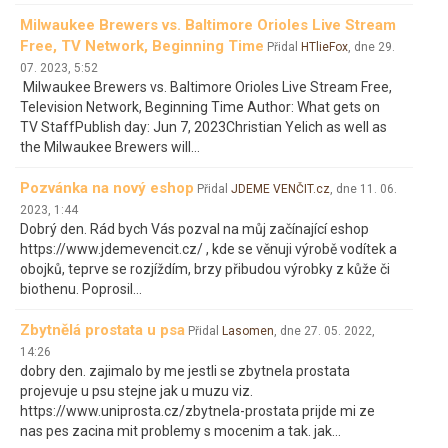
Milwaukee Brewers vs. Baltimore Orioles Live Stream
Free, TV Network, Beginning Time
Přidal
HTlieFox
, dne
29.
07. 2023, 5:52
Milwaukee Brewers vs. Baltimore Orioles Live Stream Free,
Television Network, Beginning Time Author: What gets on
TV StaffPublish day: Jun 7, 2023Christian Yelich as well as
the Milwaukee Brewers will…
Pozvánka na nový eshop
Přidal
JDEME VENČIT.cz
, dne
11. 06.
2023, 1:44
Dobrý den. Rád bych Vás pozval na můj začínající eshop
https://www.jdemevencit.cz/ , kde se věnuji výrobě vodítek a
obojků, teprve se rozjíždím, brzy přibudou výrobky z kůže či
biothenu. Poprosil…
Zbytnělá prostata u psa
Přidal
Lasomen
, dne
27. 05. 2022,
14:26
dobry den. zajimalo by me jestli se zbytnela prostata
projevuje u psu stejne jak u muzu viz.
https://www.uniprosta.cz/zbytnela-prostata prijde mi ze
nas pes zacina mit problemy s mocenim a tak. jak…