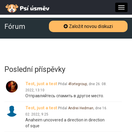
Toggl
navig
Fórum
Založit novou diskuzi
Poslední příspěvky
Test, just a test
Přidal
4fortegroup
, dne
26. 08.
2022, 13:10
Отправляйтесь спамить в другое место.
Test, just a test
Přidal
Andrei Hedman
, dne
16.
02. 2022, 9:25
Anaheim uncovered a direction in direction
of sque