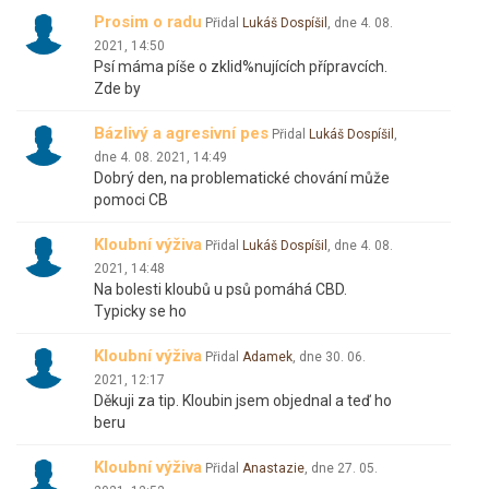
Prosim o radu
Přidal
Lukáš Dospíšil
, dne
4. 08.
2021, 14:50
Psí máma píše o zklid%nujících přípravcích.
Zde by
Bázlivý a agresivní pes
Přidal
Lukáš Dospíšil
,
dne
4. 08. 2021, 14:49
Dobrý den, na problematické chování může
pomoci CB
Kloubní výživa
Přidal
Lukáš Dospíšil
, dne
4. 08.
2021, 14:48
Na bolesti kloubů u psů pomáhá CBD.
Typicky se ho
Kloubní výživa
Přidal
Adamek
, dne
30. 06.
2021, 12:17
Děkuji za tip. Kloubin jsem objednal a teď ho
beru
Kloubní výživa
Přidal
Anastazie
, dne
27. 05.