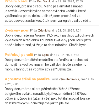
Prosím o radu
Přidal
Petr Vaník
, dne
23. 10. 2024, 22:49
Dobrý den, prosím o radu. Mého psa amstafa napadl
jezevčík. Jezevčík byl na samonavíjecím vodítku, které
vytáhnul na plnou délku. Jelikož jsem procházel za
autobusovou zastávkou, útok jsem zaregistroval pozdě.…
Zvětšený jicen
Přidal
Zdenicka
, dne
23. 08. 2024, 9:04
Dobrý den, našemu Áronovi (9,5roku) zjistili po zdlouhavých
vyšetřeních a rapidním zhubnutí zvětšený jicen. Musí jíst v
sedě a kdo to zná, ví, že je to dost náročné. Chtěla bych…
Potřebuji poradit
Přidal
Spira
, dne
19. 02. 2024, 7:47
Dobrý den, mám štěně modrého stafordíka a nechce od
domu jít na vodítku musím ho vzít do náruče a nebo ho
mohu i táhnout za vodítko aby šel? Děkuji za…
Agresivní štěně na páníčka
Přidal
Věra Stehlíková
, dne
19. 09.
2023, 7:05
Dobrý den, máme skoro pětiměsíční štěně křížence
belgického ovčáka (snad), byl přivezen dětmi 02.07bez
očkování, čipování (už má vše) jako totální asocial, boji se
dost muzskych.Socializujeme jak to jde ale...…