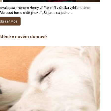
ovala psa jménem Henry. „Přítel měl v útulku vyhlídnutého
le osud tomu chtěl jinak...“ „Šli jsme na jednu…
obrazit více
vé štěně v novém domově