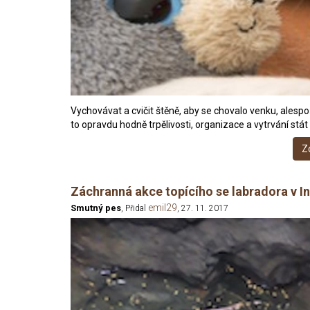
Vychovávat a cvičit štěně, aby se chovalo venku, alespo
to opravdu hodně trpělivosti, organizace a vytrvání stá
Z
Záchranná akce topícího se labradora v In
emil29
Smutný pes
, Přidal
, 27. 11. 2017