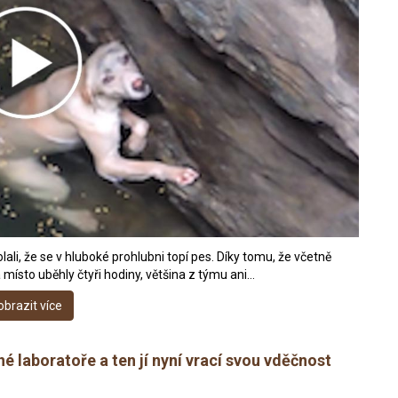
li, že se v hluboké prohlubni topí pes. Díky tomu, že včetně
místo uběhly čtyři hodiny, většina z týmu ani…
obrazit více
 laboratoře a ten jí nyní vrací svou vděčnost