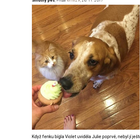
emil29
Smutný pes
, Přidal
, 26. 11. 2017
Když fenku bígla Violet uviděla Julie poprvé, nebyl jí ješt