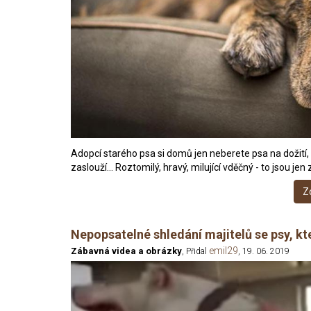
Adopcí starého psa si domů jen neberete psa na dožití, 
zaslouží… Roztomilý, hravý, milující vděčný - to jsou jen 
Z
Nepopsatelné shledání majitelů se psy, kt
emil29
Zábavná videa a obrázky
, Přidal
, 19. 06. 2019