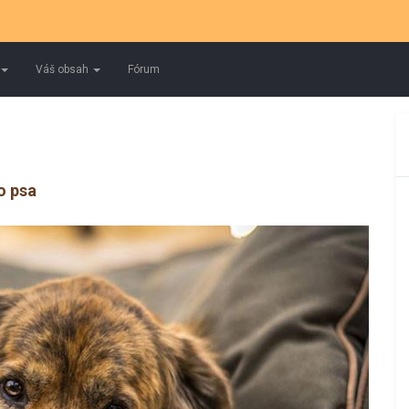
Váš obsah
Fórum
o psa