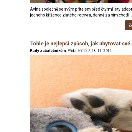
Avina společně se svým přítelem před čtyřmi lety adopt
jednoho křížence zlatého retrívra, denně za ním chodil. A
Z
Tohle je nejlepší způsob, jak ubytovat s
emil29
Rady začátečníkům
, Přidal
, 28. 11. 2017