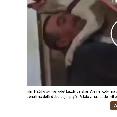
Film Hačiko by měl vidět každý pejskař. Ale ne vždy m
donutí na delší dobu odjet pryč… A kdo z nás bude mít p
Z