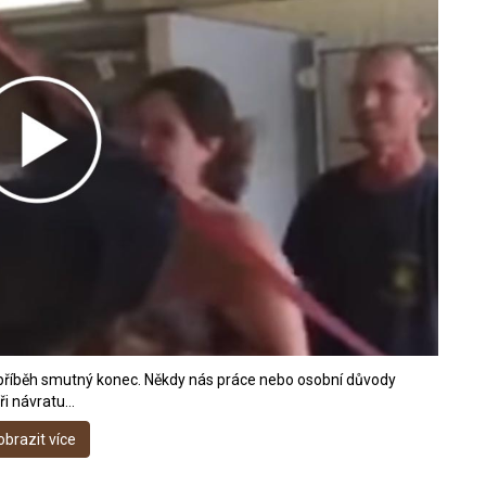
á příběh smutný konec. Někdy nás práce nebo osobní důvody
ři návratu…
obrazit více