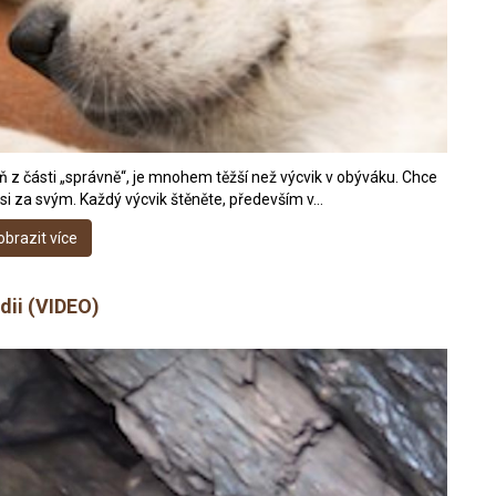
ň z části „správně“, je mnohem těžší než výcvik v obýváku. Chce
t si za svým. Každý výcvik štěněte, především v…
obrazit více
dii (VIDEO)