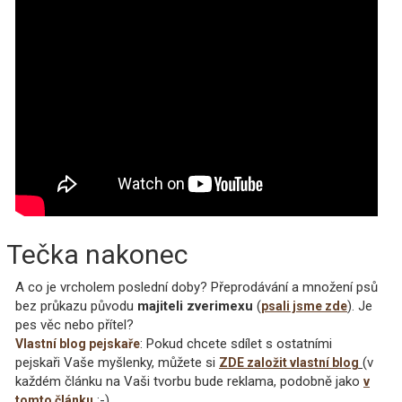
Tečka nakonec
A co je vrcholem poslední doby? Přeprodávání a množení psů
bez průkazu původu
majiteli zverimexu
(
). Je
psali jsme zde
pes věc nebo přítel?
: Pokud chcete sdílet s ostatními
Vlastní blog pejskaře
pejskaři Vaše myšlenky, můžete si
(v
ZDE založit vlastní blog
každém článku na Vaši tvorbu bude reklama, podobně jako
v
:-)
tomto článku