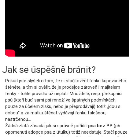
Jak se úspěšně bránit?
Pokud jste slyšeli o tom, že si stačí ověřit fenku kupovaného
štěněte, a tím si ověřit, že je prodejce zároveň i majitelem
fenky - tohle pravidlo už neplatí. Množitelé, resp. překupníci
psů (kteří buď sami psi množí ve špatných podmínkách
pouze za účelem zisku, nebo je přeprodávají) totiž „jdou s
dobou“ a za matku štěňat vydávají fenku falešnou,
nastrčenou...
Žádná zlatá zásada jak si správně pořídit
psa bez PP
(při
opomenutí adopce psa z útulku) totiž neexistuje. Stačí pouze