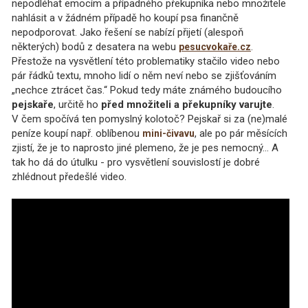
nepodléhat emocím a případného překupníka nebo množitele
nahlásit a v žádném případě ho koupí psa finančně
nepodporovat. Jako řešení se nabízí přijetí (alespoň
některých) bodů z desatera na webu
.
pesucvokaře.cz
Přestože na vysvětlení této problematiky stačilo video nebo
pár řádků textu, mnoho lidí o něm neví nebo se zjišťováním
„nechce ztrácet čas.“ Pokud tedy máte známého budoucího
pejskaře
, určitě ho
před množiteli a překupníky varujte
.
V čem spočívá ten pomyslný kolotoč? Pejskař si za (ne)malé
peníze koupí např. oblíbenou
, ale po pár měsících
mini-čivavu
zjistí, že je to naprosto jiné plemeno, že je pes nemocný... A
tak ho dá do útulku - pro vysvětlení souvislostí je dobré
zhlédnout předešlé video.