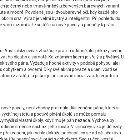
nich je černý nebo tmavě hnědý u červených barevných variant.
uté a modré. Povolené jsou i dvoubarevné oči, kdy každé oko
okolní srst. Výraz je velmi bystrý a inteligentní. Při pohledu do
e vám rozumí a že se těší na nové povely a podněty k práci.
hu. Australský ovčák zbožňuje práci a oddaně plní příkazy svého
vat ho dlouho o samotě. Ke známým lidem je vřelý a přívětivý. U
tek svého pána. Vyžaduje hodně aktivity v podobě pohybu, ale i
s dobytkem a ovcemi. Díky své akční povaze a učenlivosti se
atním zvířatům a psům je při správné socializaci tolerantní a
učí nové povely, není vhodný pro málo důsledného pána, který si
 vycítí nejistotu a poctivé plnění úkolů se může pomalu
vymýšlí si vlastní úkoly, když mu je pán nezadá. Výchova by
 rodinné smečce nachází jeho místo. V rámci výcviku je důležitý
e překvapeni, jak rychle dokáže pochopit, co se od něj očekává.
koušíte pasení ovcí či práci s dobytkem. Svou učenlivost a