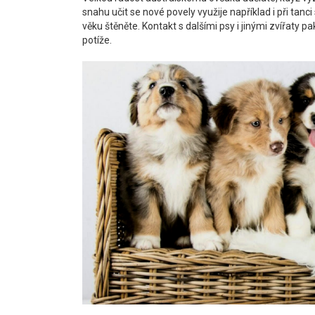
snahu učit se nové povely využije například i při tan
věku štěněte. Kontakt s dalšími psy i jinými zvířat
potíže.