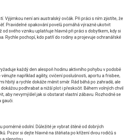
í. Výjimkou není ani australský ovčák. Při práci s ním zjistíte, že
měť. Pravidelné opakování povelů pomáhá výrazně ukotvit
 od svého vzniku uplatňuje hlavně při práci s dobytkem, kdy si
a. Rychle pochopí, kdo patří do rodiny a projevuje ochranářské
e vyžaduje každý den alespoň hodinu aktivního pohybu v podobě
ěnujte například agility, cvičení poslušnosti, aportu a frisbee,
elmi hbitý a rychle dokáže měnit směr. Rád běhá po zahradě, ale
dokážou podhrabat a nižší plot i přeskočit. Během volných chvil
it, aby nevymýšlel jak si obstarat vlastní zábavu. Rozhodně se
 gauči.
ou poměrně odolní. Důležité je vybrat štěně od dobrých
ů. Pozor si dejte hlavně na štěňata po křížení dvou rodičů s
 a slepotou.