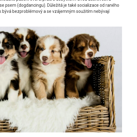
ci se psem (dogdancingu). Důležitá je také socializace od raného
y pak bývá bezproblémový a se vzájemným soužitím nebývají