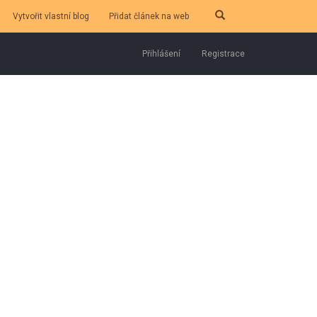
Vytvořit vlastní blog
Přidat článek na web
Přihlášení
Registrace