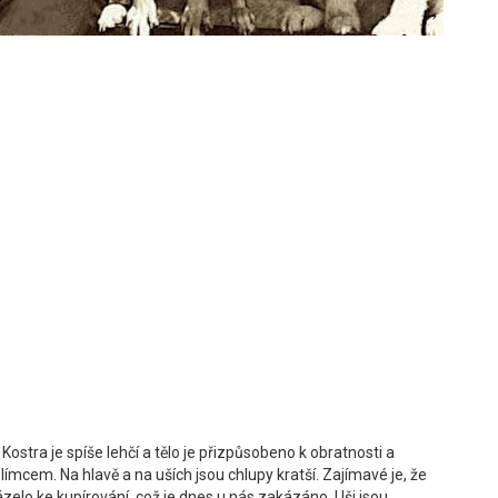
Kostra je spíše lehčí a tělo je přizpůsobeno k obratnosti a
límcem. Na hlavě a na uších jsou chlupy kratší. Zajímavé je, že
elo ke kupírování, což je dnes u nás zakázáno. Uši jsou