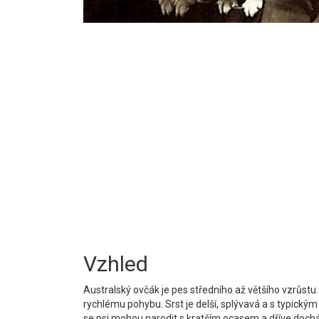
Vzhled
Australský ovčák je pes středního až většího vzrůstu. 
rychlému pohybu. Srst je delší, splývavá a s typickým 
se psi mohou narodit s kratším ocasem a dříve docház