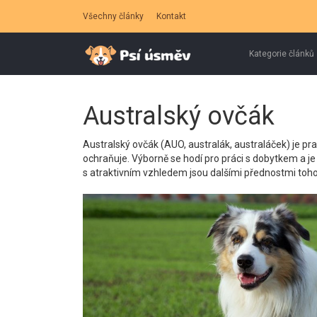
Všechny články
Kontakt
Kategorie článků
Australský ovčák
Australský ovčák (AUO, australák, australáček) je pra
ochraňuje. Výborně se hodí pro práci s dobytkem a j
s atraktivním vzhledem jsou dalšími přednostmi toh