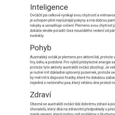
Inteligence
Ovčáčtí psi celkově vynikají svou chytrostí a vnímavost
je schopen plnit nejrůznější pokyny a má dobrou pa
návyky a usnadňuje cvičení. Plemeno svou chytrost již
dokáže skvěle poradit i bez neustálého vedení od pán
instinkty.
Pohyb
Australský ovčák je plemeno pro aktivní lidi, protož
hry, běhu a podobně. Pro vybití přebytečné energie se v
protože tyto aktivity australští ovčáci zbožňují. Je v
je nutné mít důkladně oplocený pozemek, protože se 
by měl mít k dispozici hračky, které ho dokážou zabav
nejedná o nečinného psa, který většinu dne proleží na
Zdraví
Obecně se australští ovčáci těší dobrému zdraví a js
chovatelů, který dbá na zdravotní předpoklady u předk
merle genem, která mohou mít problémy s hluchotou