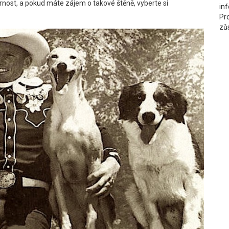
rnost, a pokud máte zájem o takové štěně, vyberte si
in
Pr
zů