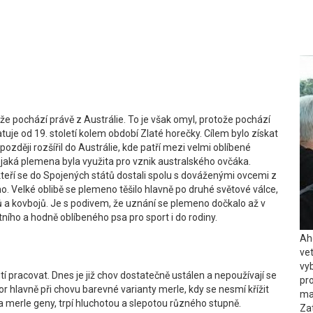
 že pochází právě z Austrálie. To je však omyl, protože pochází
je od 19. století kolem období Zlaté horečky. Cílem bylo získat
později rozšířil do Austrálie, kde patří mezi velmi oblíbené
jaká plemena byla využita pro vznik australského ovčáka.
 kteří se do Spojených států dostali spolu s dováženými ovcemi z
o. Velké oblibě se plemeno těšilo hlavně po druhé světové válce,
 a kovbojů. Je s podivem, že uznání se plemeno dočkalo až v
tního a hodně oblíbeného psa pro sport i do rodiny.
Ah
ve
vy
tí pracovat. Dnes je již chov dostatečně ustálen a nepoužívají se
pro
r hlavně při chovu barevné varianty merle, kdy se nesmí křížit
ma
a merle geny, trpí hluchotou a slepotou různého stupně.
Za