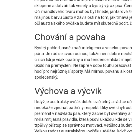
sklopené a dotváří tak veselý a bystrý výraz psa. Če
Oči mandlového tvaru mohou být hnědé, jantarově žl
má jinou barvu často v závislosti na tom, jak tmavá je 
očí australského ovčáka budete mít skutečně pocit, ž
Chování a povaha
Bystrý pohled jasně značí inteligenci a veselou pova
pána. Je rád se svou rodinou, takže není dobré nechá
cizích lidí je však opatrný a má tendence hlídat maje
úkolů na přemýšlení. Nezapře v sobě touhu pracovat 
hodí pro nejrůznější sporty. Má mírnou povahu a k ost
společenský.
Výchova a výcvik
I když je australský ovčák dobře cvičitelný a rád se 
nedokáže zjednat patřičný respekt. Díky své chytrosti
přeměnit v nadvládu psa, který začne být svéhlavý a 
měla mít jasná pravidla, která psovi ukážou, kde se v
trpělivý přístup se správnou motivací. Většinou budet
Velkou radost australskému ovčáku uděláte, když vyz