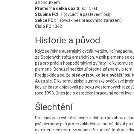
a kohoutkem.
Průměrná délka dožití:
až 15 let
Skupina FCI:
1 (ovčáčtí a pastevečtí psi)
Sekce FCI:
1 (ovčák bez pracovního zařazení)
Číslo FCI:
342
Historie a původ
Když se řekne australský ovčák, většinu lidí napadne,
ze Spojených států amerických. Vznik plemene se datu
psa pro práci s hospodářskými zvířaty. I díky tomu se 
plemeno. Bohužel neexistují přesné záznamy o tom, 
Předpokládá se, že
předky jsou kolie a ovčáčtí psi
,
Austrálie. Díky tomu získal australský ovčák své jmén
kdy se často objevovali po boku westernových jezdců
roce 1993. Dnes jde o esteticky i pracovně velmi kvali
Šlechtění
Pro chov jsou vybírání jedinci s dobrou povahou a chu
jiná plemene psů pro zkvalitnění. Je nutné dávat pozo
dva merle jedinci mezi sebou. Pokud má totiž pes dv